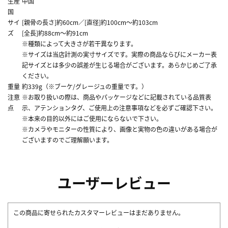
生産
中国
国
サイ
[親骨の長さ]約60cm／[直径]約100cm～約103cm
ズ
[全長]約88cm～約91cm
※種類によって大きさが若干異なります。
※サイズは当店計測の実寸サイズです。実際の商品ならびにメーカー表
記サイズとは多少の誤差が生じる場合がございます。あらかじめご了承
ください。
重量
約339g（※ブーケ/グレージュの重量です。）
注意
※お取り扱いの際は、商品やパッケージなどに記載されている品質表
点
示、アテンションタグ、ご使用上の注意事項などを必ずご確認下さい。
※本来の目的以外にはご使用にならないで下さい。
※カメラやモニターの性質により、画像と実物の色の違いがある場合が
ございますのでご理解願います。
ユーザーレビュー
この商品に寄せられたカスタマーレビューはまだありません。