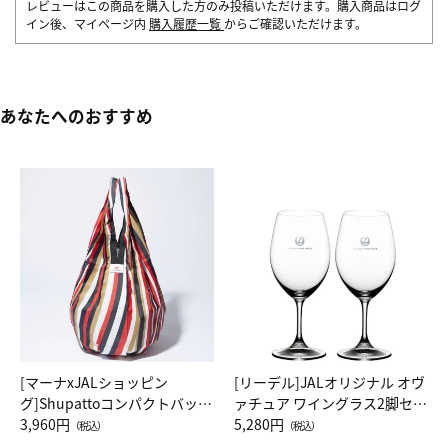
レビューはこの商品を購入した方のみ投稿いただけます。購入商品はログ
イン後、マイページ内
購入履歴一覧
からご確認いただけます。
あなたへのおすすめ
[マーナxJALショッピン
[リーデル]JALオリジナル オヴ
グ]Shupattoコンパクトバッグ
ァチュア ワイングラス2脚セッ
Drop JAL客室乗務員（LC）ス
3,960円
ト（レッドワイン）
5,280円
（税込）
（税込）
カーフ柄