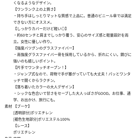
くなるようなデザイン。
【ワンランク上の上質さ】
・持ち手はしっとりマットな質感で上品に。普通のビニール傘では満足
できない方にオススメ。
【しっかりカバーだけど軽い◎】
・約60センチと肩までしっかり覆う、安心のサイズ感と軽量設計を両
立。女性に優しい作り。
【強度バツグンのグラスファイバー】
・高強度グラスファイバー骨を採用しているから、折れにくい。錆びに
強いのも嬉しいポイント。
【片手でワンタッチオープン！】
・ジャンプ式なので、荷物で手が塞がっていても大丈夫！パッとワンタ
ッチで開くからラクチン。
【落ち着いたカラーの大人デザイン】
・シックな色合いで甘さをセーブした大人っぽさがGOOD。お仕事、通
学、お出かけ、旅行にも。
素材
【ブーケ】
[透明部分]ポリエチレン
[裾色生地部分]ポリエステル100%
【レース】
ポリエチレン