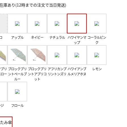
在庫あり(12時までの注文で当日発送)
コ
アップル
ネイビー
ナチュラル
ハワイヤンマ
コーラルピン
ップ
ク
クプリ
ブロックプリ
ブロックプリ
アフリカンプ
ハワイアンブ
レモン
エロー
ントペールブ
ントアプリコ
リントンズリ
ルメリアホヌ
ルー
ット
ンジ
フロール
たみ傘