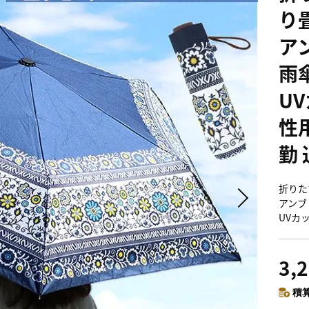
り
ア
雨
U
性
勤
折りた
アンブ
UVカ
3,
積算