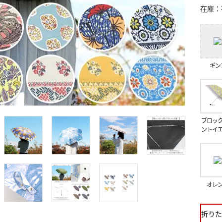
在庫
ギン
ブロッ
ントイ
オレ
折りた