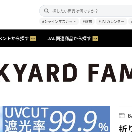
#シャインマスカット
#財布
#JALカレンダー
ベントから探す
JAL関連商品から探す
B
折