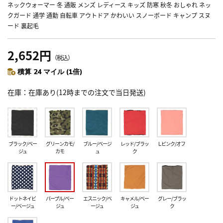
ネックウォーマー 冬 通販 メンズ レディース キッズ 防寒 秋冬 おしゃれ ネッ
クガード 通学 通勤 自転車 アウトドア かわいい スノーボード キャンプ スヌ
ード 裏起毛
2,652円
（税込）
積算 24 マイル (1倍)
在庫
在庫あり(12時までの注文で当日発送)
ブラック/ベー
グリーンカモ/
ブルー/ベージ
レッド/ブラッ
L.ピンク/オフ
ジュ
カモ
ュ
ク
ドットネイビ
パープル/ベー
エスニック/ベ
キャメル/ベー
グレー/ブラッ
ー/ベージュ
ジュ
ージュ
ジュ
ク