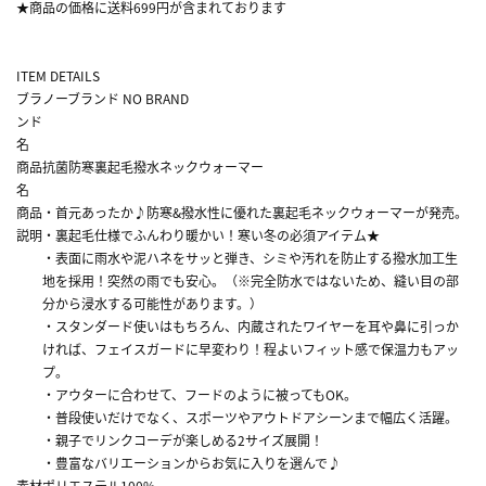
★商品の価格に送料699円が含まれております
ITEM DETAILS
ブラ
ノーブランド NO BRAND
ンド
名
商品
抗菌防寒裏起毛撥水ネックウォーマー
名
商品
・首元あったか♪防寒&撥水性に優れた裏起毛ネックウォーマーが発売。
説明
・裏起毛仕様でふんわり暖かい！寒い冬の必須アイテム★
・表面に雨水や泥ハネをサッと弾き、シミや汚れを防止する撥水加工生
地を採用！突然の雨でも安心。（※完全防水ではないため、縫い目の部
分から浸水する可能性があります。）
・スタンダード使いはもちろん、内蔵されたワイヤーを耳や鼻に引っか
ければ、フェイスガードに早変わり！程よいフィット感で保温力もアッ
プ。
・アウターに合わせて、フードのように被ってもOK。
・普段使いだけでなく、スポーツやアウトドアシーンまで幅広く活躍。
・親子でリンクコーデが楽しめる2サイズ展開！
・豊富なバリエーションからお気に入りを選んで♪
素材
ポリエステル100%