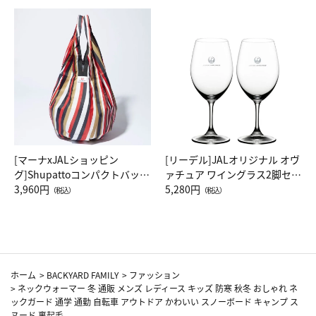
[マーナxJALショッピン
[リーデル]JALオリジナル オヴ
グ]Shupattoコンパクトバッグ
ァチュア ワイングラス2脚セッ
Drop JAL客室乗務員（LC）ス
3,960円
ト（レッドワイン）
5,280円
（税込）
（税込）
カーフ柄
ホーム
>
BACKYARD FAMILY
>
ファッション
>
ネックウォーマー 冬 通販 メンズ レディース キッズ 防寒 秋冬 おしゃれ ネ
ックガード 通学 通勤 自転車 アウトドア かわいい スノーボード キャンプ ス
ヌード 裏起毛