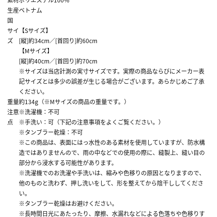
生産
ベトナム
国
サイ
【Sサイズ】
ズ
[縦]約34cm／[首回り]約60cm
【Mサイズ】
[縦]約40cm／[首回り]約70cm
※サイズは当店計測の実寸サイズです。実際の商品ならびにメーカー表
記サイズとは多少の誤差が生じる場合がございます。あらかじめご了承
ください。
重量
約134g（※Mサイズの商品の重量です。）
注意
※洗濯機：不可
点
※手洗い：可（下記の注意事項をよくご覧ください。）
※タンブラー乾燥：不可
※この商品は、表面にはっ水性のある素材を使用していますが、防水構
造ではありませんので、雨の中などでの使用の際に、縫製上、縫い目の
部分から浸水する可能性があります。
※洗濯機でのお洗濯や手洗いは、縮みや色移りの原因となりますので、
他のものと洗わず、押し洗いをして、形を整えてから陰干ししてくださ
い。
※タンブラー乾燥はお避けください。
※長時間日光にあたったり、摩擦、水漏れなどによる色落ちや色移りす