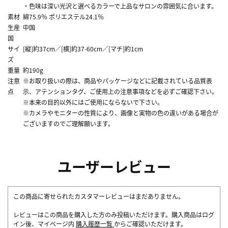
・色味は深い光沢と選べるカラーで上品なサロンの雰囲気に合います。
素材
綿75.9％ ポリエステル24.1％
生産
中国
国
サイ
[縦]約37cm／[横]約37-60cm／[マチ]約1cm
ズ
重量
約190g
注意
※お取り扱いの際は、商品やパッケージなどに記載されている品質表
点
示、アテンションタグ、ご使用上の注意事項などを必ずご確認下さい。
※本来の目的以外にはご使用にならないで下さい。
※カメラやモニターの性質により、画像と実物の色の違いがある場合が
ございますのでご理解願います。
ユーザーレビュー
この商品に寄せられたカスタマーレビューはまだありません。
レビューはこの商品を購入した方のみ投稿いただけます。購入商品はログ
イン後、マイページ内
購入履歴一覧
からご確認いただけます。