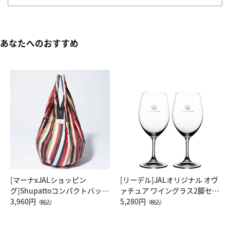
あなたへのおすすめ
[マーナxJALショッピン
[リーデル]JALオリジナル オヴ
グ]Shupattoコンパクトバッグ
ァチュア ワイングラス2脚セッ
Drop JAL客室乗務員（LC）ス
3,960円
ト（レッドワイン）
5,280円
（税込）
（税込）
カーフ柄