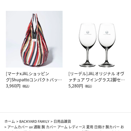
[マーナxJALショッピン
[リーデル]JALオリジナル オヴ
グ]Shupattoコンパクトバッグ
ァチュア ワイングラス2脚セッ
Drop JAL客室乗務員（LC）ス
3,960円
ト（レッドワイン）
5,280円
（税込）
（税込）
カーフ柄
ホーム
>
BACKYARD FAMILY
>
日用品雑貨
>
アームカバー uv 通販 腕 カバー アーム レディース 夏用 日焼け 腕カバー お