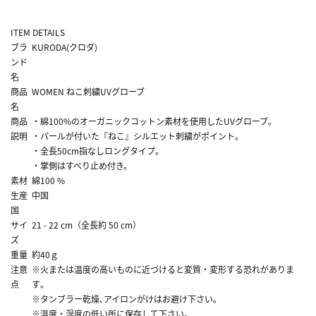
ITEM DETAILS
ブラ
KURODA(クロダ)
ンド
名
商品
WOMEN ねこ刺繍UVグローブ
名
商品
・綿100%のオーガニックコットン素材を使用したUVグローブ。
説明
・パールが付いた『ねこ』シルエット刺繍がポイント。
・全長50cm指なしロングタイプ。
・掌側はすべり止め付き。
素材
綿100 %
生産
中国
国
サイ
21 - 22 cm（全長約 50 cm）
ズ
重量
約40ｇ
注意
※火または温度の高いものに近づけると変質・変形する恐れがありま
点
す｡
※タンブラー乾燥､アイロンがけはお避け下さい｡
※温度・湿度の低い所に保存して下さい｡