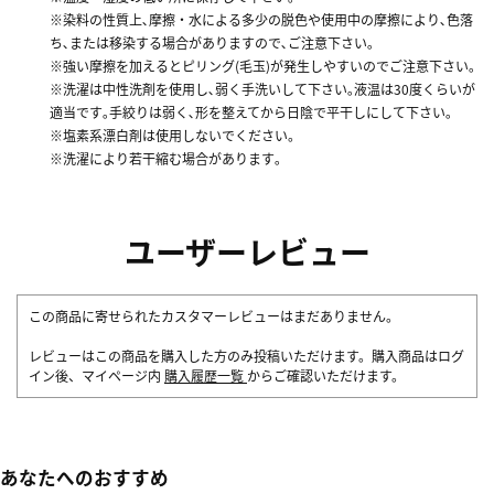
※染料の性質上､摩擦・水による多少の脱色や使用中の摩擦により､色落
ち､または移染する場合がありますので､ご注意下さい｡
※強い摩擦を加えるとピリング(毛玉)が発生しやすいのでご注意下さい｡
※洗濯は中性洗剤を使用し､弱く手洗いして下さい｡液温は30度くらいが
適当です｡手絞りは弱く､形を整えてから日陰で平干しにして下さい｡
※塩素系漂白剤は使用しないでください。
※洗濯により若干縮む場合があります｡
ユーザーレビュー
この商品に寄せられたカスタマーレビューはまだありません。
レビューはこの商品を購入した方のみ投稿いただけます。購入商品はログ
イン後、マイページ内
購入履歴一覧
からご確認いただけます。
あなたへのおすすめ