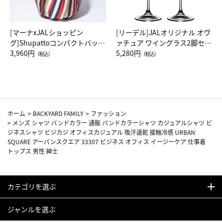
[マーナxJALショッピン
[リーデル]JALオリジナル オヴ
グ]Shupattoコンパクトバッグ
ァチュア ワイングラス2脚セッ
Drop JAL客室乗務員（LC）ス
3,960円
ト（レッドワイン）
5,280円
（税込）
（税込）
カーフ柄
ホーム
>
BACKYARD FAMILY
>
ファッション
>
メンズ シャツ バンドカラー 通販 バンドカラーシャツ カジュアルシャツ ビ
ジネスシャツ ビジカジ オフィスカジュアル 吸汗速乾 接触冷感 URBAN
SQUARE アーバンスクエア 33307 ビジネス オフィス イージーケア 仕事着
トップス 男性 紳士
カテゴリを選ぶ
ジャンルを選ぶ