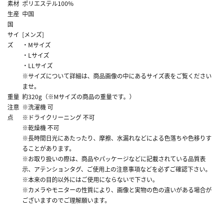
素材
ポリエステル100%
生産
中国
国
サイ
[メンズ]
ズ
・Mサイズ
・Lサイズ
・LLサイズ
※サイズについて詳細は、商品画像の中にあるサイズ表をご覧ください
ませ。
重量
約320g（※Mサイズの商品の重量です。）
注意
※洗濯機 可
点
※ドライクリーニング 不可
※乾燥機 不可
※長時間日光にあたったり、摩擦、水漏れなどによる色落ちや色移りす
ることがあります。
※お取り扱いの際は、商品やパッケージなどに記載されている品質表
示、アテンションタグ、ご使用上の注意事項などを必ずご確認下さい。
※本来の目的以外にはご使用にならないで下さい。
※カメラやモニターの性質により、画像と実物の色の違いがある場合が
ございますのでご理解願います。