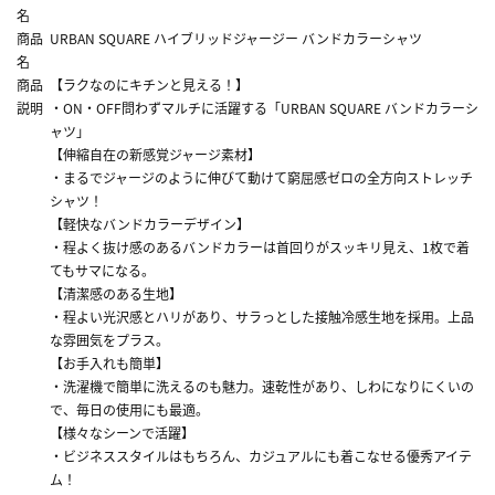
名
商品
URBAN SQUARE ハイブリッドジャージー バンドカラーシャツ
名
商品
【ラクなのにキチンと見える！】
説明
・ON・OFF問わずマルチに活躍する「URBAN SQUARE バンドカラーシ
ャツ」
【伸縮自在の新感覚ジャージ素材】
・まるでジャージのように伸びて動けて窮屈感ゼロの全方向ストレッチ
シャツ！
【軽快なバンドカラーデザイン】
・程よく抜け感のあるバンドカラーは首回りがスッキリ見え、1枚で着
てもサマになる。
【清潔感のある生地】
・程よい光沢感とハリがあり、サラっとした接触冷感生地を採用。上品
な雰囲気をプラス。
【お手入れも簡単】
・洗濯機で簡単に洗えるのも魅力。速乾性があり、しわになりにくいの
で、毎日の使用にも最適。
【様々なシーンで活躍】
・ビジネススタイルはもちろん、カジュアルにも着こなせる優秀アイテ
ム！