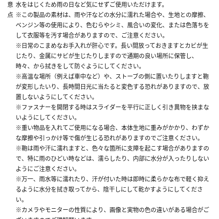
意
水をはじくため雨の日など気にせずご使用いただけます。
点
※この製品の素材は、雨や汗などの水分に濡れた場合や、生地との摩擦、
ベンジン等の使用により、色むらやシミ、風合いの変化、または色落ちを
して衣服等を汚す場合がありますので、ご注意ください。
※日常のこまめなお手入れが肝心です。長い間放っておきますとカビが生
じたり、金属にサビが生じたりしますので通期の良い場所に保管し、
時々、から拭きをして防ぐようにしてください。
※高温な場所（例えば車中など）や、ストーブの側に置いたりしますと鞄
が変形したいり、長時間日光に当たると変色する恐れがありますので、放
置しないようにしてください。
※ファスナーを開閉する時はスライダーを平行に正しく引き異物を挟まな
いようにしてください。
※重い物品を入れてご使用になる場合、本体生地に重みがかかり、わずか
な摩擦や引っかけ等で傷が生じる恐れがありますのでご注意ください。
※鞄は雨や汗に濡れますと、色々な箇所に支障を起こす場合がありますの
で、特に雨のひどい時などは、濡らしたり、内部に水分が入ったりしない
ようにご注意ください。
※万一、雨水等に濡れたり、汗が付いた時は即時に柔らかな布で軽く抑え
るように水分を拭き取ってから、陰干しにして乾かすようにしてくださ
い。
※カメラやモニターの性質により、画像と実物の色の違いがある場合がご