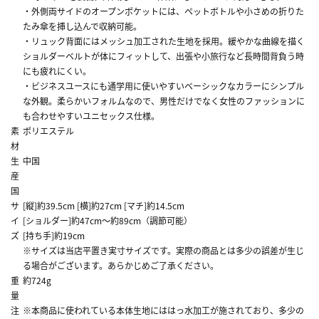
・外側両サイドのオープンポケットには、ペットボトルや小さめの折りた
たみ傘を挿し込んで収納可能。
・リュック背面にはメッシュ加工された生地を採用。緩やかな曲線を描く
ショルダーベルトが体にフィットして、出張や小旅行など長時間背負う時
にも疲れにくい。
・ビジネスユースにも通学用に使いやすいベーシックなカラーにシンプル
な外観。柔らかいフォルムなので、男性だけでなく女性のファッションに
も合わせやすいユニセックス仕様。
素
ポリエステル
材
生
中国
産
国
サ
[縦]約39.5cm [横]約27cm [マチ]約14.5cm
イ
[ショルダー]約47cm～約89cm（調節可能）
ズ
[持ち手]約19cm
※サイズは当店平置き実寸サイズです。実際の商品とは多少の誤差が生じ
る場合がございます。あらかじめご了承ください。
重
約724g
量
注
※本商品に使われている本体生地にははっ水加工が施されており、多少の