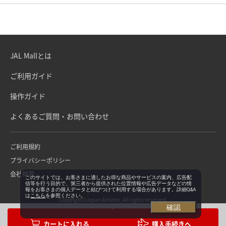
JAL Mallとは
ご利用ガイド
操作ガイド
よくあるご質問・お問い合わせ
ご利用規約
プライバシーポリシー
会社概要
このサイトでは、お客さまに適したお得な商品やサービスの案内、広告配
信等を行う目的で、第三者から提供された位置情報や広告データなどの情
報をお客さまの個人データと結びつけて利用する場合があります。詳細Q&A
は
こちら
を参照ください。
Copyright©Japan Airlines. All rights reserved.
確認
購入手続きへ