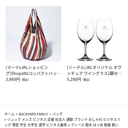
[マーナxJALショッピン
[リーデル]JALオリジナル オヴ
グ]Shupattoコンパクトバッグ
ァチュア ワイングラス2脚セッ
Drop JAL客室乗務員（LC）ス
3,960円
ト（レッドワイン）
5,280円
（税込）
（税込）
カーフ柄
ホーム
>
BACKYARD FAMILY
>
バッグ
>
リュック メンズ ビジネス 定番 社会人 通勤 ブランド おしゃれ ビジネスバ
ッグ 薄型 学生 大学生 通学 ビジネス兼用 レディース 撥水 はっ水 軽量 軽い