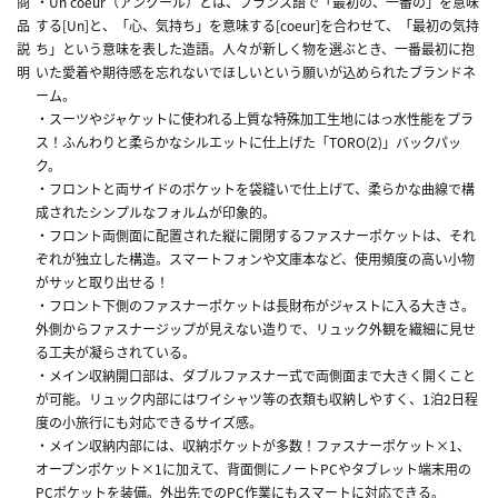
商
・Un coeur（アンクール）とは、フランス語で「最初の、一番の」を意味
品
する[Un]と、「心、気持ち」を意味する[coeur]を合わせて、「最初の気持
説
ち」という意味を表した造語。人々が新しく物を選ぶとき、一番最初に抱
明
いた愛着や期待感を忘れないでほしいという願いが込められたブランドネ
ーム。
・スーツやジャケットに使われる上質な特殊加工生地にはっ水性能をプラ
ス！ふんわりと柔らかなシルエットに仕上げた「TORO(2)」バックパッ
ク。
・フロントと両サイドのポケットを袋縫いで仕上げて、柔らかな曲線で構
成されたシンプルなフォルムが印象的。
・フロント両側面に配置された縦に開閉するファスナーポケットは、それ
ぞれが独立した構造。スマートフォンや文庫本など、使用頻度の高い小物
がサッと取り出せる！
・フロント下側のファスナーポケットは長財布がジャストに入る大きさ。
外側からファスナージップが見えない造りで、リュック外観を繊細に見せ
る工夫が凝らされている。
・メイン収納開口部は、ダブルファスナー式で両側面まで大きく開くこと
が可能。リュック内部にはワイシャツ等の衣類も収納しやすく、1泊2日程
度の小旅行にも対応できるサイズ感。
・メイン収納内部には、収納ポケットが多数！ファスナーポケット×1、
オープンポケット×1に加えて、背面側にノートPCやタブレット端末用の
PCポケットを装備。外出先でのPC作業にもスマートに対応できる。