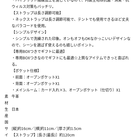
ウィルス対策もバッチリ。
【ストラップは長さ調節可能】
・ネックストラップは長さ調節可能で、テントでも使用できるほど丈夫
なパラコードを使用。
【シンプルデザイン】
・シンプルで洗練された印象。オンもオフもOKなかっこいいデザインな
ので、シーンを選ばず使えるのも嬉しいポイント。
【専用BOXつきでギフトに最適】
・専用BOXつきなのでギフトにも最適☆上質なアイテムできっと喜ばれ
る。
【ポケット仕様】
・前面：オープンポケットX1
・背面：オープンポケットX1
・メインルーム：カード入れ×3、オープンポケット（仕切り）X1
素
牛革
材
生
日本
産
国
サ
[縦]約16cm／[横]約11cm／[厚さ]約1.5cm
イ
【ストラップ】[長さ(最長)］約120cm