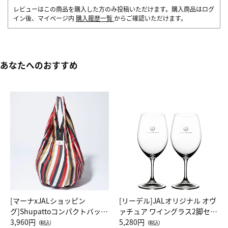
レビューはこの商品を購入した方のみ投稿いただけます。購入商品はログ
イン後、マイページ内
購入履歴一覧
からご確認いただけます。
あなたへのおすすめ
[マーナxJALショッピン
[リーデル]JALオリジナル オヴ
グ]Shupattoコンパクトバッグ
ァチュア ワイングラス2脚セッ
Drop JAL客室乗務員（LC）ス
3,960円
ト（レッドワイン）
5,280円
（税込）
（税込）