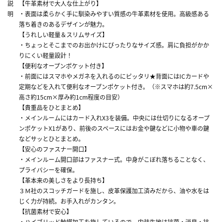
説
【牛革素材で大人な仕上がり】
明
・表面は柔らかく手に馴染みやすい質感の牛革素材を使用。高級感ある
落ち着きのあるデザインが魅力。
【うれしい軽量＆スリムサイズ】
・ちょっとそこまでのお出かけにぴったりなサイズ感。肩に負担がかか
りにくい軽量設計！
【便利なオープンポケット付き】
・前面にはスマホやメガネを入れるのにピッタリ★背面にはICカードや
定期などを入れて便利なオープンポケット付き。（※スマホは約7.5cm×
高さ約15cm×厚み約1cm程度の目安）
【貴重品をひとまとめ】
・メインルームにはカード入れX3を装備。中央には仕切りになるオープ
ンポケットX1があり、前後のスペースにはお金や鍵などに小物や車の鍵
などサッとひとまとめ。
【安心のファスナー開口】
・メインルーム開口部はファスナー式。中身がこぼれ落ちることなく、
プライバシーを確保。
【革本来の美しさをより長持ち】
３Ｍ社のスコッチガードを施し、皮革保護加工済みだから、油や水をは
じく力が持続。お手入れがカンタン。
【抗菌素材で安心】
・ハイブリッド触媒加工を施しているので、内装生地は抗菌・消臭・抗