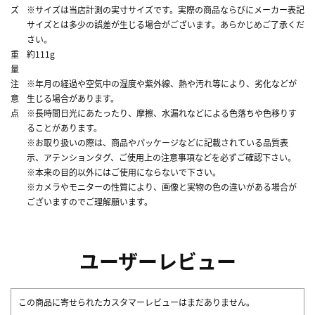
ズ
※サイズは当店計測の実寸サイズです。実際の商品ならびにメーカー表記
サイズとは多少の誤差が生じる場合がございます。あらかじめご了承くだ
さい。
重
約111g
量
注
※年月の経過や空気中の湿度や紫外線、熱や汚れ等により、劣化などが
意
生じる場合があります。
点
※長時間日光にあたったり、摩擦、水漏れなどによる色落ちや色移りす
ることがあります。
※お取り扱いの際は、商品やパッケージなどに記載されている品質表
示、アテンションタグ、ご使用上の注意事項などを必ずご確認下さい。
※本来の目的以外にはご使用にならないで下さい。
※カメラやモニターの性質により、画像と実物の色の違いがある場合が
ございますのでご理解願います。
ユーザーレビュー
この商品に寄せられたカスタマーレビューはまだありません。