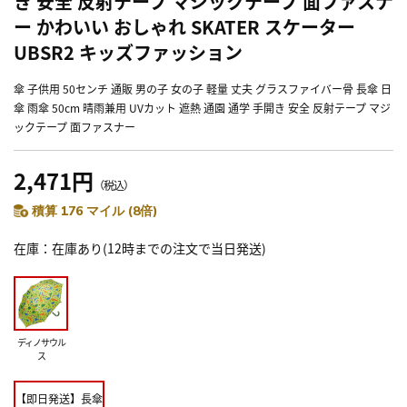
き 安全 反射テープ マジックテープ 面ファスナ
ー かわいい おしゃれ SKATER スケーター
UBSR2 キッズファッション
傘 子供用 50センチ 通販 男の子 女の子 軽量 丈夫 グラスファイバー骨 長傘 日
傘 雨傘 50cm 晴雨兼用 UVカット 遮熱 通園 通学 手開き 安全 反射テープ マジ
ックテープ 面ファスナー
2,471円
（税込）
積算 176 マイル (8倍)
在庫
在庫あり(12時までの注文で当日発送)
ディノサウル
ス
【即日発送】長傘