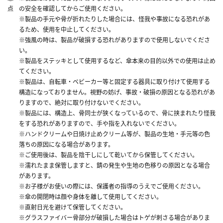
点
の安全を確認してからご使用ください。
※製品の手元や骨が折れたりした場合には、怪我や事故になる恐れがあ
るため、使用を中止してください。
※強風の時は、製品が破損する恐れがありますので使用しないでくださ
い。
※製品をステッキとして使用するなど、傘本来の目的以外での使用は止め
てください。
※製品は、自転車・ベビーカー等と固定する器具に取り付けて使用する
構造になっておりません。視野の妨げ、事故・破損の原因となる恐れがあ
りますので、絶対に取り付けないでください。
※製品には、構造上、骨同士が狭くなっているので、骨に挟まれたり怪我
をする恐れがありますので、手や指を入れないでください。
※ハンドクリームや日焼け止めクリーム等が、製品の生地・手元等の色
落ちの原因になる場合があります。
※ご使用後は、製品を陰干しにして乾いてから保管してください。
※濡れたまま保管しますと、錆の発生や生地の色移りの原因となる場合
があります。
※お子様がお使いの際には、保護者の指導のうえでご使用ください。
※傘の開閉時は顔や身体を離して使用してください。
※直射日光を避けて保管してください。
※グラスファイバー骨部分が破損した場合はトゲが刺さる場合がありま