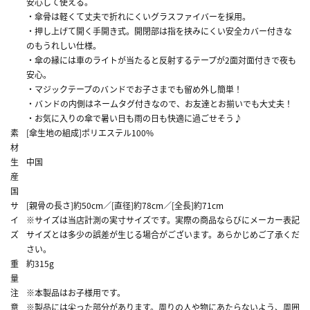
安心して使える。
・傘骨は軽くて丈夫で折れにくいグラスファイバーを採用。
・押し上げて開く手開き式。開閉部は指を挟みにくい安全カバー付きな
のもうれしい仕様。
・傘の縁には車のライトが当たると反射するテープが2面対面付きで夜も
安心。
・マジックテープのバンドでお子さまでも留め外し簡単！
・バンドの内側はネームタグ付きなので、お友達とお揃いでも大丈夫！
・お気に入りの傘で暑い日も雨の日も快適に過ごせそう♪
素
[傘生地の組成]ポリエステル100%
材
生
中国
産
国
サ
[親骨の長さ]約50cm／[直径]約78cm／[全長]約71cm
イ
※サイズは当店計測の実寸サイズです。実際の商品ならびにメーカー表記
ズ
サイズとは多少の誤差が生じる場合がございます。あらかじめご了承くだ
さい。
重
約315g
量
注
※本製品はお子様用です。
意
※製品には尖った部分があります。周りの人や物にあたらないよう、周囲