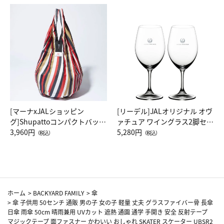
[マーナxJALショッピン
[リーデル]JALオリジナル オヴ
グ]Shupattoコンパクトバッグ
ァチュア ワイングラス2脚セッ
Drop JAL客室乗務員（LC）ス
3,960円
ト（レッドワイン）
5,280円
（税込）
（税込）
カーフ柄
ホーム
>
BACKYARD FAMILY
>
傘
>
傘 子供用 50センチ 通販 男の子 女の子 軽量 丈夫 グラスファイバー骨 長傘
日傘 雨傘 50cm 晴雨兼用 UVカット 遮熱 通園 通学 手開き 安全 反射テープ
マジックテープ 面ファスナー かわいい おしゃれ SKATER スケーター UBSR2