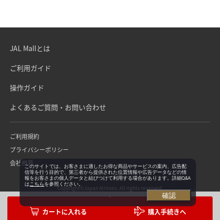
JAL Mallとは
ご利用ガイド
操作ガイド
よくあるご質問・お問い合わせ
ご利用規約
プライバシーポリシー
会社概要
このサイトでは、お客さまに適したお得な商品やサービスの案内、広告配
信等を行う目的で、第三者から提供された位置情報や広告データなどの情
報をお客さまの個人データと結びつけて利用する場合があります。詳細Q&A
は
こちら
を参照ください。
Copyright©Japan Airlines. All rights reserved.
確認
購入手続きへ