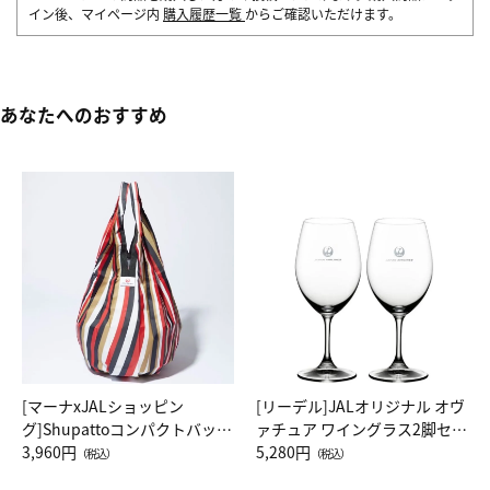
イン後、マイページ内
購入履歴一覧
からご確認いただけます。
あなたへのおすすめ
[マーナxJALショッピン
[リーデル]JALオリジナル オヴ
グ]Shupattoコンパクトバッグ
ァチュア ワイングラス2脚セッ
Drop JAL客室乗務員（LC）ス
3,960円
ト（レッドワイン）
5,280円
（税込）
（税込）
カーフ柄