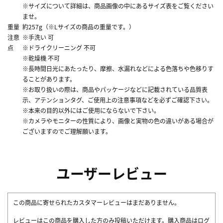
※サイズについて詳細は、商品画像の中にあるサイズ表をご覧ください
ませ。
重量
約257g（※Lサイズの商品の重量です。）
注意
※手洗い 可
点
※ドライクリーニング 不可
※乾燥機 不可
※長時間日光にあたったり、摩擦、水漏れなどによる色落ちや色移りす
ることがあります。
※お取り扱いの際は、商品やパッケージなどに記載されている品質表
示、アテンションタグ、ご使用上の注意事項などを必ずご確認下さい。
※本来の目的以外にはご使用にならないで下さい。
※カメラやモニターの性質により、画像と実物の色の違いがある場合が
ございますのでご理解願います。
ユーザーレビュー
この商品に寄せられたカスタマーレビューはまだありません。
レビューはこの商品を購入した方のみ投稿いただけます。購入商品はログ