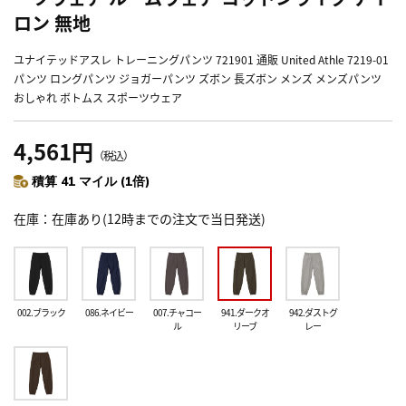
ロン 無地
ユナイテッドアスレ トレーニングパンツ 721901 通販 United Athle 7219-01
パンツ ロングパンツ ジョガーパンツ ズボン 長ズボン メンズ メンズパンツ
おしゃれ ボトムス スポーツウェア
4,561円
（税込）
積算 41 マイル (1倍)
在庫
在庫あり(12時までの注文で当日発送)
002.ブラック
086.ネイビー
007.チャコー
941.ダークオ
942.ダストグ
ル
リーブ
レー