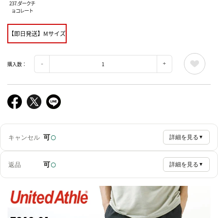
237.ダークチ
ョコレート
【即日発送】Mサイズ
購入数：
○
可
キャンセル
詳細を見る
▼
○
可
返品
詳細を見る
▼