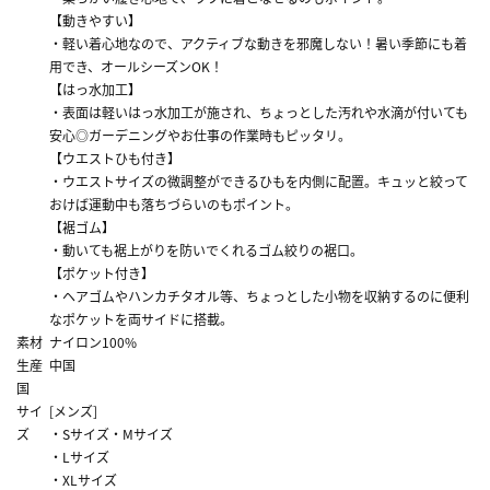
【動きやすい】
・軽い着心地なので、アクティブな動きを邪魔しない！暑い季節にも着
用でき、オールシーズンOK！
【はっ水加工】
・表面は軽いはっ水加工が施され、ちょっとした汚れや水滴が付いても
安心◎ガーデニングやお仕事の作業時もピッタリ。
【ウエストひも付き】
・ウエストサイズの微調整ができるひもを内側に配置。キュッと絞って
おけば運動中も落ちづらいのもポイント。
【裾ゴム】
・動いても裾上がりを防いでくれるゴム絞りの裾口。
【ポケット付き】
・ヘアゴムやハンカチタオル等、ちょっとした小物を収納するのに便利
なポケットを両サイドに搭載。
素材
ナイロン100%
生産
中国
国
サイ
[メンズ]
ズ
・Sサイズ・Mサイズ
・Lサイズ
・XLサイズ