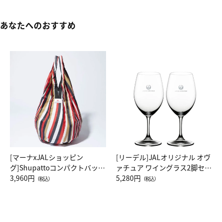
あなたへのおすすめ
[マーナxJALショッピン
[リーデル]JALオリジナル オヴ
グ]Shupattoコンパクトバッグ
ァチュア ワイングラス2脚セッ
Drop JAL客室乗務員（LC）ス
3,960円
ト（レッドワイン）
5,280円
（税込）
（税込）
カーフ柄