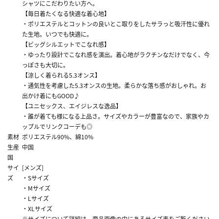
シャツにこだわりたい方へ。
【毎日着たくなる快適な着心地】
・ポリエステルとコットンの良いとこ取りをしたサラっと吸汗性に優れ
た生地。いつでも快適に。
【ビッグシルエットでこなれ感】
・ゆったり設計でこなれ感を演出。着心地がラクチンなだけでなく、今
っぽさも大切に。
【涼しく着られる5.3オンス】
・通気性を考慮した5.3オンスの生地。柔らかな落ち感がおしゃれ。お
出かけ着にもGOOD♪
【ユニセックス、エイジレスな逸品】
・誰が着ても様になる上品さ。サイズやカラーが豊富なので、家族やカ
ップルでリンクコーデも◎
素材
ポリエステル90%、綿10%
生産
中国
国
サイ
[メンズ]
ズ
・Sサイズ
・Mサイズ
・Lサイズ
・XLサイズ
※サイズについて詳細は、商品画像の中にあるサイズ表をご覧ください