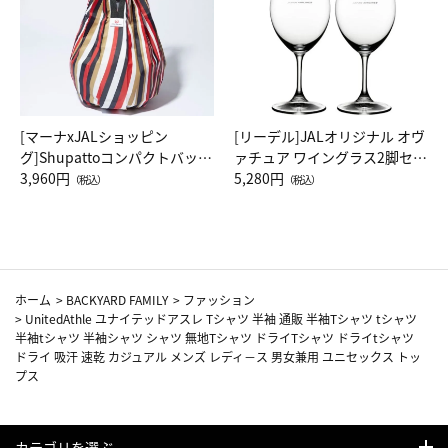
[マーナxJALショッピン
[リーデル]JALオリジナル オヴ
グ]Shupattoコンパクトバッグ
ァチュア ワイングラス2脚セッ
Drop JAL客室乗務員（LC）ス
3,960円
ト（レッドワイン）
5,280円
（税込）
（税込）
カーフ柄
ホーム
>
BACKYARD FAMILY
>
ファッション
>
UnitedAthle ユナイテッドアスレ Tシャツ 半袖 通販 半袖Tシャツ tシャツ
半袖tシャツ 半袖シャツ シャツ 無地Tシャツ ドライTシャツ ドライtシャツ
ドライ 吸汗 速乾 カジュアル メンズ レディ－ス 男女兼用 ユニセックス トッ
プス
カテゴリを選ぶ