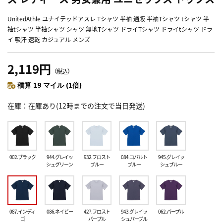
UnitedAthle ユナイテッドアスレ Tシャツ 半袖 通販 半袖Tシャツ tシャツ 半
袖tシャツ 半袖シャツ シャツ 無地Tシャツ ドライTシャツ ドライtシャツ ドラ
イ 吸汗 速乾 カジュアル メンズ
2,119円
（税込）
積算 19 マイル (1倍)
在庫
在庫あり(12時までの注文で当日発送)
002.ブラック
944.グレイッ
932.フロスト
084.コバルト
945.グレイッ
シュグリーン
ブルー
ブルー
シュブルー
087.インディ
086.ネイビー
427.フロスト
943.グレイッ
062.パープル
ゴ
パープル
シュパープル