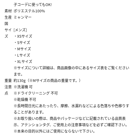
子コーデに使ってもOK!
素材
ポリエステル100%
生産
ミャンマー
国
サイ
[メンズ]
ズ
・XSサイズ
・Sサイズ
・Mサイズ
・Lサイズ
・XLサイズ
※サイズについて詳細は、商品画像の中にあるサイズ表をご覧ください
ませ。
重量
約130g（※Mサイズの商品の重量です。）
注意
※洗濯機 可
点
※ドライクリーニング 不可
※乾燥機 不可
※長時間日光にあたったり、摩擦、水漏れなどによる色落ちや色移りす
ることがあります。
※お取り扱いの際は、商品やパッケージなどに記載されている品質表
示、アテンションタグ、ご使用上の注意事項などを必ずご確認下さい。
※本来の目的以外にはご使用にならないで下さい。