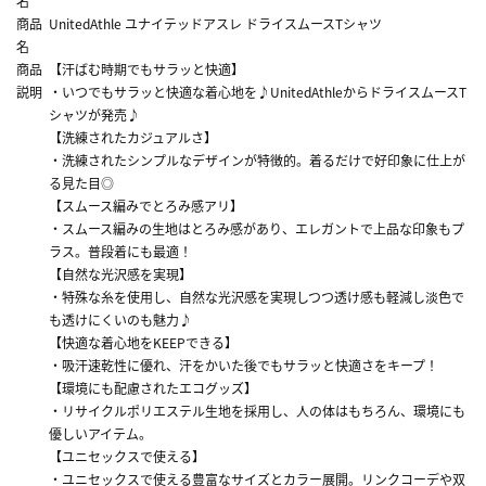
名
商品
UnitedAthle ユナイテッドアスレ ドライスムースTシャツ
名
商品
【汗ばむ時期でもサラッと快適】
説明
・いつでもサラッと快適な着心地を♪UnitedAthleからドライスムースT
シャツが発売♪
【洗練されたカジュアルさ】
・洗練されたシンプルなデザインが特徴的。着るだけで好印象に仕上が
る見た目◎
【スムース編みでとろみ感アリ】
・スムース編みの生地はとろみ感があり、エレガントで上品な印象もプ
ラス。普段着にも最適！
【自然な光沢感を実現】
・特殊な糸を使用し、自然な光沢感を実現しつつ透け感も軽減し淡色で
も透けにくいのも魅力♪
【快適な着心地をKEEPできる】
・吸汗速乾性に優れ、汗をかいた後でもサラッと快適さをキープ！
【環境にも配慮されたエコグッズ】
・リサイクルポリエステル生地を採用し、人の体はもちろん、環境にも
優しいアイテム。
【ユニセックスで使える】
・ユニセックスで使える豊富なサイズとカラー展開。リンクコーデや双