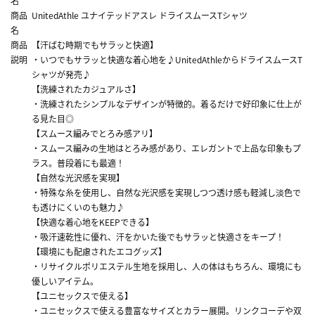
名
商品
UnitedAthle ユナイテッドアスレ ドライスムースTシャツ
名
商品
【汗ばむ時期でもサラッと快適】
説明
・いつでもサラッと快適な着心地を♪UnitedAthleからドライスムースT
シャツが発売♪
【洗練されたカジュアルさ】
・洗練されたシンプルなデザインが特徴的。着るだけで好印象に仕上が
る見た目◎
【スムース編みでとろみ感アリ】
・スムース編みの生地はとろみ感があり、エレガントで上品な印象もプ
ラス。普段着にも最適！
【自然な光沢感を実現】
・特殊な糸を使用し、自然な光沢感を実現しつつ透け感も軽減し淡色で
も透けにくいのも魅力♪
【快適な着心地をKEEPできる】
・吸汗速乾性に優れ、汗をかいた後でもサラッと快適さをキープ！
【環境にも配慮されたエコグッズ】
・リサイクルポリエステル生地を採用し、人の体はもちろん、環境にも
優しいアイテム。
【ユニセックスで使える】
・ユニセックスで使える豊富なサイズとカラー展開。リンクコーデや双