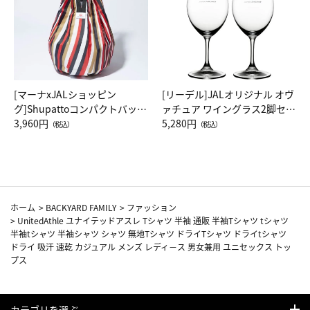
[マーナxJALショッピン
[リーデル]JALオリジナル オヴ
グ]Shupattoコンパクトバッグ
ァチュア ワイングラス2脚セッ
Drop JAL客室乗務員（LC）ス
3,960円
ト（レッドワイン）
5,280円
（税込）
（税込）
カーフ柄
ホーム
>
BACKYARD FAMILY
>
ファッション
>
UnitedAthle ユナイテッドアスレ Tシャツ 半袖 通販 半袖Tシャツ tシャツ
半袖tシャツ 半袖シャツ シャツ 無地Tシャツ ドライTシャツ ドライtシャツ
ドライ 吸汗 速乾 カジュアル メンズ レディ－ス 男女兼用 ユニセックス トッ
プス
カテゴリを選ぶ