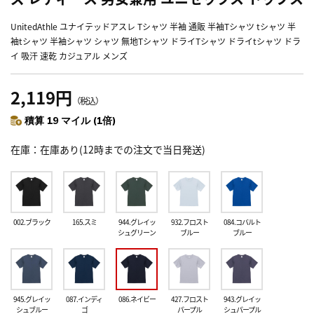
UnitedAthle ユナイテッドアスレ Tシャツ 半袖 通販 半袖Tシャツ tシャツ 半
袖tシャツ 半袖シャツ シャツ 無地Tシャツ ドライTシャツ ドライtシャツ ドラ
イ 吸汗 速乾 カジュアル メンズ
2,119円
（税込）
積算 19 マイル (1倍)
在庫
在庫あり(12時までの注文で当日発送)
002.ブラック
165.スミ
944.グレイッ
932.フロスト
084.コバルト
シュグリーン
ブルー
ブルー
945.グレイッ
087.インディ
086.ネイビー
427.フロスト
943.グレイッ
シュブルー
ゴ
パープル
シュパープル