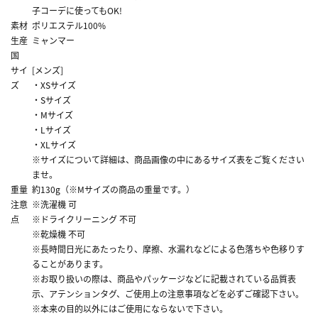
子コーデに使ってもOK!
素材
ポリエステル100%
生産
ミャンマー
国
サイ
[メンズ]
ズ
・XSサイズ
・Sサイズ
・Mサイズ
・Lサイズ
・XLサイズ
※サイズについて詳細は、商品画像の中にあるサイズ表をご覧ください
ませ。
重量
約130g（※Mサイズの商品の重量です。）
注意
※洗濯機 可
点
※ドライクリーニング 不可
※乾燥機 不可
※長時間日光にあたったり、摩擦、水漏れなどによる色落ちや色移りす
ることがあります。
※お取り扱いの際は、商品やパッケージなどに記載されている品質表
示、アテンションタグ、ご使用上の注意事項などを必ずご確認下さい。
※本来の目的以外にはご使用にならないで下さい。