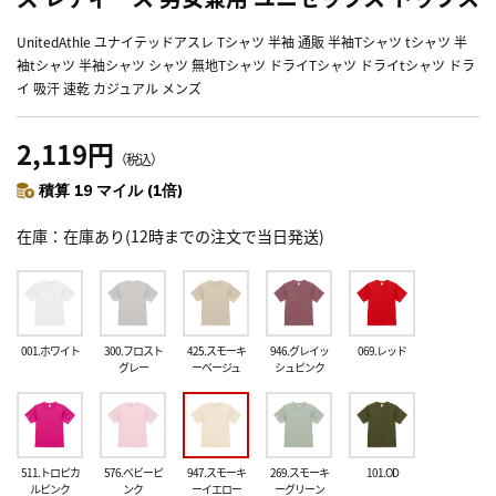
UnitedAthle ユナイテッドアスレ Tシャツ 半袖 通販 半袖Tシャツ tシャツ 半
袖tシャツ 半袖シャツ シャツ 無地Tシャツ ドライTシャツ ドライtシャツ ドラ
イ 吸汗 速乾 カジュアル メンズ
2,119円
（税込）
積算 19 マイル (1倍)
在庫
在庫あり(12時までの注文で当日発送)
001.ホワイト
300.フロスト
425.スモーキ
946.グレイッ
069.レッド
グレー
ーベージュ
シュピンク
511.トロピカ
576.ベビーピ
947.スモーキ
269.スモーキ
101.OD
ルピンク
ンク
ーイエロー
ーグリーン