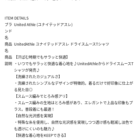
ITEM DETAILS
ブラ
United Athle (ユナイテッドアスレ)
ンド
名
商品
UnitedAthle ユナイテッドアスレ ドライスムースTシャツ
名
商品
【汗ばむ時期でもサラッと快適】
説明
・いつでもサラッと快適な着心地を♪UnitedAthleからドライスムースT
シャツが発売♪
【洗練されたカジュアルさ】
・洗練されたシンプルなデザインが特徴的。着るだけで好印象に仕上が
る見た目◎
【スムース編みでとろみ感アリ】
・スムース編みの生地はとろみ感があり、エレガントで上品な印象もプ
ラス。普段着にも最適！
【自然な光沢感を実現】
・特殊な糸を使用し、自然な光沢感を実現しつつ透け感も軽減し淡色で
も透けにくいのも魅力♪
【快適な着心地をKEEPできる】