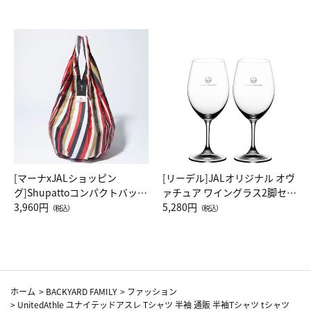
[マーナxJALショッピン
[リーデル]JALオリジナル オヴ
グ]Shupattoコンパクトバッグ
ァチュア ワイングラス2脚セッ
Drop JAL客室乗務員（LC）ス
3,960円
ト（レッドワイン）
5,280円
（税込）
（税込）
カーフ柄
ホーム
>
BACKYARD FAMILY
>
ファッション
>
UnitedAthle ユナイテッドアスレ Tシャツ 半袖 通販 半袖Tシャツ tシャツ