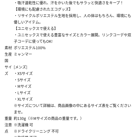
・吸汗速乾性に優れ、汗をかいた後でもサラッと快適さをキープ！
【環境にも配慮されたエコグッズ】
・リサイクルポリエステル生地を採用し、人の体はもちろん、環境にも
優しいアイテム。
【ユニセックスで使える】
・ユニセックスで使える豊富なサイズとカラー展開。リンクコーデや双
子コーデに使ってもOK!
素材
ポリエステル100%
生産
ミャンマー
国
サイ
[メンズ]
ズ
・XSサイズ
・Sサイズ
・Mサイズ
・Lサイズ
・XLサイズ
※サイズについて詳細は、商品画像の中にあるサイズ表をご覧ください
ませ。
重量
約130g（※Mサイズの商品の重量です。）
注意
※洗濯機 可
点
※ドライクリーニング 不可