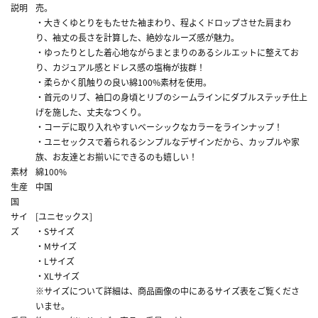
説明
売。
・大きくゆとりをもたせた袖まわり、程よくドロップさせた肩まわ
り、袖丈の長さを計算した、絶妙なルーズ感が魅力。
・ゆったりとした着心地ながらまとまりのあるシルエットに整えてお
り、カジュアル感とドレス感の塩梅が抜群！
・柔らかく肌触りの良い綿100%素材を使用。
・首元のリブ、袖口の身頃とリブのシームラインにダブルステッチ仕上
げを施した、丈夫なつくり。
・コーデに取り入れやすいベーシックなカラーをラインナップ！
・ユニセックスで着られるシンプルなデザインだから、カップルや家
族、お友達とお揃いにできるのも嬉しい！
素材
綿100%
生産
中国
国
サイ
[ユニセックス]
ズ
・Sサイズ
・Mサイズ
・Lサイズ
・XLサイズ
※サイズについて詳細は、商品画像の中にあるサイズ表をご覧くださ
いませ。