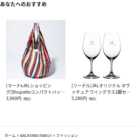
あなたへのおすすめ
[マーナxJALショッピン
[リーデル]JALオリジナル オヴ
グ]Shupattoコンパクトバッグ
ァチュア ワイングラス2脚セッ
Drop JAL客室乗務員（LC）ス
3,960円
ト（レッドワイン）
5,280円
（税込）
（税込）
カーフ柄
ホーム
>
BACKYARD FAMILY
>
ファッション