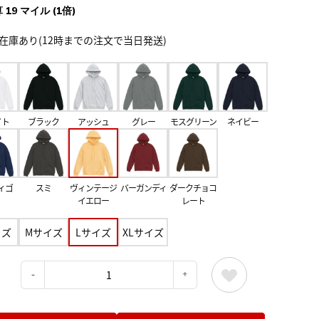
 19 マイル (1倍)
在庫あり(12時までの注文で当日発送)
イト
ブラック
アッシュ
グレー
モスグリーン
ネイビー
ィゴ
スミ
ヴィンテージ
バーガンディ
ダークチョコ
イエロー
レート
イズ
Mサイズ
Lサイズ
XLサイズ
：