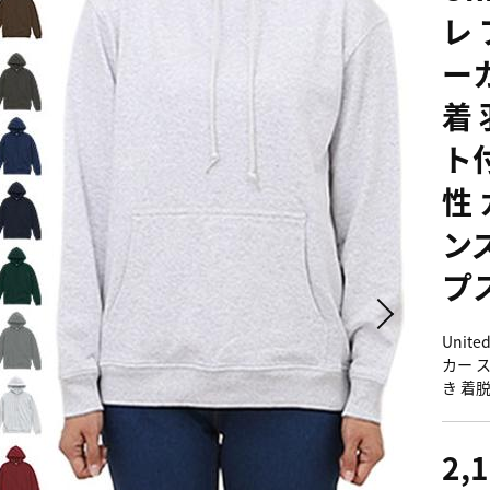
レ
ー
着 
ト
性 
ン
プ
Unit
カー 
き 着
2,