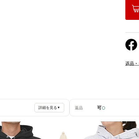
返品・
○
可
返品
詳細を見る
▼