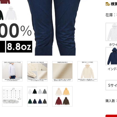
積算
在庫
ホワ
インデ
Sサ
購入数