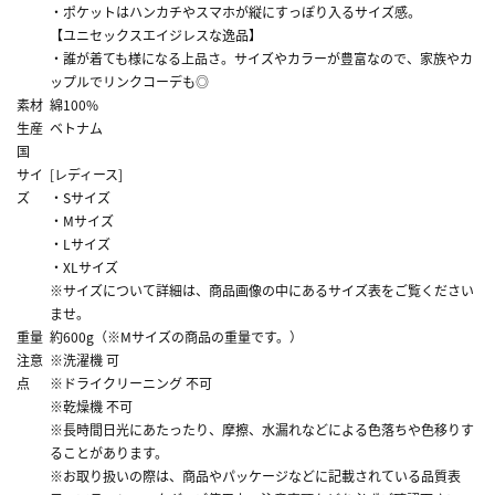
・ポケットはハンカチやスマホが縦にすっぽり入るサイズ感。
【ユニセックスエイジレスな逸品】
・誰が着ても様になる上品さ。サイズやカラーが豊富なので、家族やカ
ップルでリンクコーデも◎
素材
綿100%
生産
ベトナム
国
サイ
[レディース]
ズ
・Sサイズ
・Mサイズ
・Lサイズ
・XLサイズ
※サイズについて詳細は、商品画像の中にあるサイズ表をご覧ください
ませ。
重量
約600g（※Mサイズの商品の重量です。）
注意
※洗濯機 可
点
※ドライクリーニング 不可
※乾燥機 不可
※長時間日光にあたったり、摩擦、水漏れなどによる色落ちや色移りす
ることがあります。
※お取り扱いの際は、商品やパッケージなどに記載されている品質表