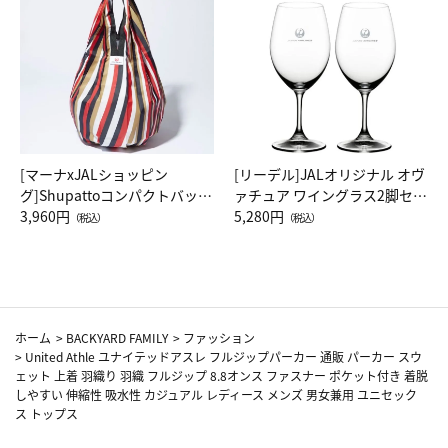
[マーナxJALショッピン
[リーデル]JALオリジナル オヴ
グ]Shupattoコンパクトバッグ
ァチュア ワイングラス2脚セッ
Drop JAL客室乗務員（LC）ス
3,960円
ト（レッドワイン）
5,280円
（税込）
（税込）
カーフ柄
ホーム
>
BACKYARD FAMILY
>
ファッション
>
United Athle ユナイテッドアスレ フルジップパーカー 通販 パーカー スウ
ェット 上着 羽織り 羽織 フルジップ 8.8オンス ファスナー ポケット付き 着脱
しやすい 伸縮性 吸水性 カジュアル レディース メンズ 男女兼用 ユニセック
ス トップス