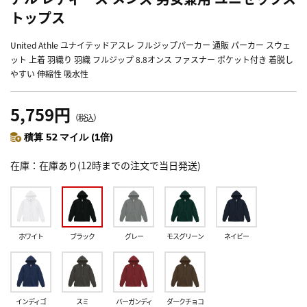
トップス
United Athle ユナイテッドアスレ フルジップパーカー 通販 パーカー スウェ
ット 上着 羽織り 羽織 フルジップ 8.8オンス ファスナー ポケット付き 着脱し
やすい 伸縮性 吸水性
5,759円
（税込）
積算 52 マイル (1倍)
在庫
在庫あり(12時までの注文で当日発送)
ホワイト
ブラック
グレー
モスグリーン
ネイビー
インディゴ
スミ
バーガンディ
ダークチョコ