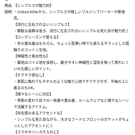
商品
【シンプルさが魅力的】
説明
・United Athleから、シンプルさが嬉しいフルジップパーカーが新発
売。
【流行に左右されないシンプルさ】
・無駄な装飾は省き、流行に左右されないシンプルな見た目が魅力的♪
【ロングシーズンで使える】
・冬の重ね着はもちろん、ちょっと肌寒い時でも使えるサラッとした肌
触りのコットン生地。
【伸縮性と吸水性も】
・裏地はパイル地を採用し、動きやすい伸縮性と湿気を吸って蒸れにく
いのも嬉しいポイント。
【チクチク感なし】
・素肌に触れてもタオルのような触り心地でチクチクせず、半袖の上に
着るのもOK。
【様々なシーンに対応】
・季節の変わり目での一枚着や重ね着、ルームウェアなど様々なシーン
で活躍するアイテム。
【存在感のあるアクセントも】
・シンプルな見た目ながら、大きなフードとフロントのポケットがちょ
っとしたアクセントに☆
【スマホやハンカチ入れに】