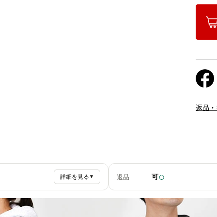
返品・
○
可
返品
詳細を見る
▼