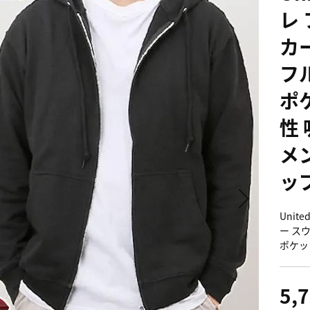
レ
カ
フ
ポ
性
メ
ッ
Unit
ー ス
ポケッ
5,