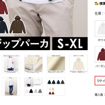
積算
在庫
ホワ
バーガ
Sサ
購入数