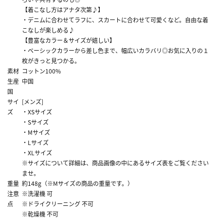
【着こなし方はアナタ次第♪】
・デニムに合わせてラフに、スカートに合わせて可愛くなど。自由な着
こなしが楽しめる♪
【豊富なカラー＆サイズが嬉しい】
・ベーシックカラーから差し色まで、幅広いカラバリ◎お気に入りの１
枚がきっと見つかる。
素材
コットン100%
生産
中国
国
サイ
[メンズ]
ズ
・XSサイズ
・Sサイズ
・Mサイズ
・Lサイズ
・XLサイズ
※サイズについて詳細は、商品画像の中にあるサイズ表をご覧ください
ませ。
重量
約148g（※Mサイズの商品の重量です。）
注意
※洗濯機 可
点
※ドライクリーニング 不可
※乾燥機 不可