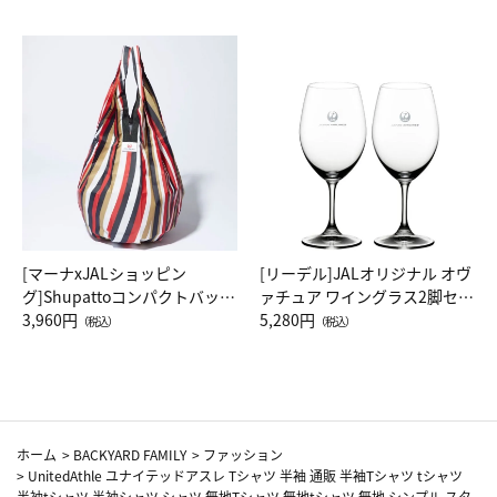
[マーナxJALショッピン
[リーデル]JALオリジナル オヴ
グ]Shupattoコンパクトバッグ
ァチュア ワイングラス2脚セッ
Drop JAL客室乗務員（LC）ス
3,960円
ト（レッドワイン）
5,280円
（税込）
（税込）
カーフ柄
ホーム
>
BACKYARD FAMILY
>
ファッション
>
UnitedAthle ユナイテッドアスレ Tシャツ 半袖 通販 半袖Tシャツ tシャツ
半袖tシャツ 半袖シャツ シャツ 無地Tシャツ 無地tシャツ 無地 シンプル スタ