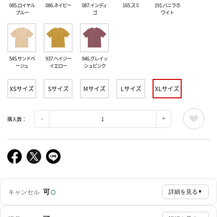
085.ロイヤル
086.ネイビー
087.インディ
165.スミ
191.バニラホ
ブルー
ゴ
ワイト
545.サンドベ
937.ヘイジー
946.グレイッ
ージュ
イエロー
シュピンク
XSサイズ
Sサイズ
Mサイズ
Lサイズ
XLサイズ
購入数：
○
可
キャンセル
詳細を見る
▼