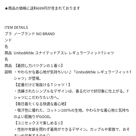
★商品の価格に送料699円が含まれております
ITEM DETAILS
ブラ
ノーブランド NO BRAND
ンド
名
商品
UnitedAthle ユナイテッドアスレ レギュラーフィットTシャツ
名
商品
【着回し力バツグンの１着☆】
説明
・やわらかな着心地が気持ちいい♪「UnitedAthle レギュラーフィットT
シャツ」が登場。
【定番だけど垢抜けるＴシャツ！】
・洗練されたシンプルなデザインは、着るだけで好印象に仕上がる。T
シャツにこだわりたい方へ。
【毎日着たくなる快適な着心地】
・吸汗性に優れた、コットン100％の生地。やわらかな着心地と気持ち
のよい肌触りがGOOD。
【ユニセックスで楽しめる☆】
・性別や年齢を問わず着用ができるデザイン。カップルや家族で、おそ
ろいや共有するのも◎