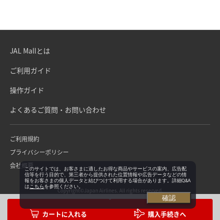
JAL Mallとは
ご利用ガイド
操作ガイド
よくあるご質問・お問い合わせ
ご利用規約
プライバシーポリシー
会社概要
このサイトでは、お客さまに適したお得な商品やサービスの案内、広告配
信等を行う目的で、第三者から提供された位置情報や広告データなどの情
報をお客さまの個人データと結びつけて利用する場合があります。詳細Q&A
は
こちら
を参照ください。
Copyright©Japan Airlines. All rights reserved.
確認
購入手続きへ