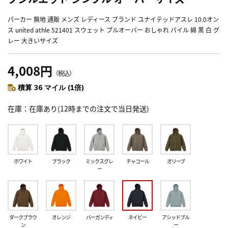
パーカー 無地 通販 メンズ レディース ブランド ユナイテッドアスレ 10.0オン
ス united athle 521401 スウェット プルオーバー おしゃれ パイル 綿 黒 白 グ
レー 大きいサイズ
4,008円
（税込）
積算 36 マイル (1倍)
在庫
在庫あり(12時までの注文で当日発送)
ホワイト
ブラック
ミックスグレ
チャコール
オリーブ
ー
ダークブラウ
オレンジ
バーガンディ
ネイビー
アシッドブル
ン
ー