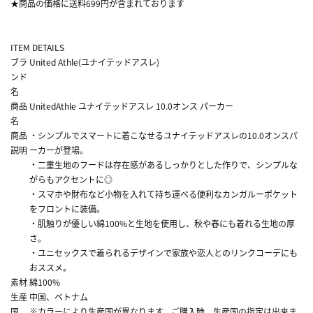
★商品の価格に送料699円が含まれております
ITEM DETAILS
ブラ
United Athle(ユナイテッドアスレ)
ンド
名
商品
UnitedAthle ユナイテッドアスレ 10.0オンス パーカー
名
商品
・シンプルでスマートに着こなせるユナイテッドアスレの10.0オンスパ
説明
ーカーが登場。
・二重生地のフードは存在感があるしっかりとした作りで、シンプルな
がらもアクセントに◎
・スマホや財布など小物を入れて持ち運べる便利なカンガルーポケット
をフロントに装備。
・肌触りが優しい綿100%と生地を使用し、秋や春にも着れる生地の厚
さ。
・ユニセックスで着られるデザインで家族や恋人とのリンクコーデにも
おススメ。
素材
綿100%
生産
中国、ベトナム
国
※カラーにより生産国が異なります。ご購入時、生産国の指定は出来ま