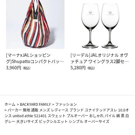
[マーナxJALショッピン
[リーデル]JALオリジナル オヴ
グ]Shupattoコンパクトバッグ
ァチュア ワイングラス2脚セッ
Drop JAL客室乗務員（LC）ス
3,960円
ト（レッドワイン）
5,280円
（税込）
（税込）
カーフ柄
ホーム
>
BACKYARD FAMILY
>
ファッション
>
パーカー 無地 通販 メンズ レディース ブランド ユナイテッドアスレ 10.0オ
ンス united athle 521401 スウェット プルオーバー おしゃれ パイル 綿 黒 白
グレー 大きいサイズ ビックシルエット シンプル オーバーサイズ