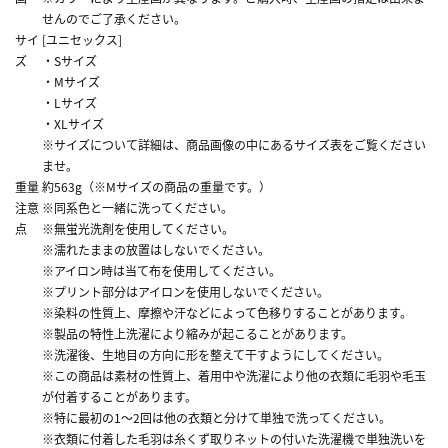
せんのでご了承ください。
サイ
[ユニセックス]
ズ
・Sサイズ
・Mサイズ
・Lサイズ
・XLサイズ
※サイズについて詳細は、商品画像の中にあるサイズ表をご覧ください
ませ。
重量
約563g（※Mサイズの商品の重量です。）
注意
※同系色と一緒に洗ってください。
点
※無蛍光洗剤を使用してください。
※濡れたままの放置はしないでください。
※アイロン時は当て布を使用してください。
※プリント部分はアイロンを使用しないでください。
※染料の性質上、摩擦や汗などによって色移りすることがあります。
※製品の特性上洗濯により縮みが起こることがあります。
※洗濯後、生地目の方向に形を整えて干すようにしてください。
※この商品は素材の性質上、着用中や洗濯により他の衣類に毛羽や毛玉
が付着することがあります。
※特に最初の1～2回は他の衣類と分けて単独で洗ってください。
※衣類に付着した毛羽は糸くず取りネットの付いた洗濯機で単独洗いを