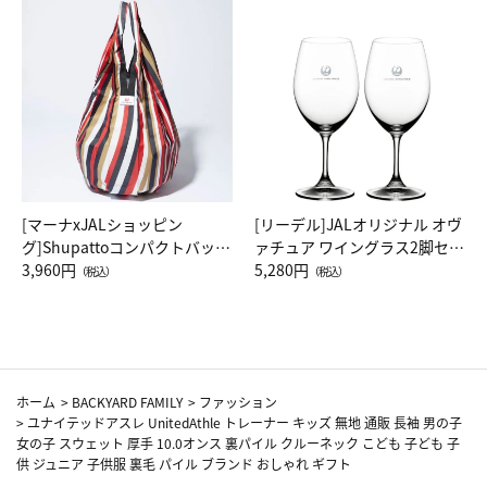
[マーナxJALショッピン
[リーデル]JALオリジナル オヴ
グ]Shupattoコンパクトバッグ
ァチュア ワイングラス2脚セッ
Drop JAL客室乗務員（LC）ス
3,960円
ト（レッドワイン）
5,280円
（税込）
（税込）
カーフ柄
ホーム
>
BACKYARD FAMILY
>
ファッション
>
ユナイテッドアスレ UnitedAthle トレーナー キッズ 無地 通販 長袖 男の子
女の子 スウェット 厚手 10.0オンス 裏パイル クルーネック こども 子ども 子
供 ジュニア 子供服 裏毛 パイル ブランド おしゃれ ギフト