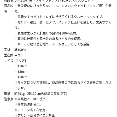
商品名
UnitedAthle ユナイテッドアスレ 10.0オンス スウェット
商品説
・普段使いにぴったりな、10.0オンスのスウェット（キッズ用）が発
明
売。
・首元をすっきりとキレイに見せてくれるクルーネックタイプ。
・襟リブ・袖口・裾下にダブルステッチ仕上げを施した、丈夫なつく
り。
・表面は柔らかく肌触りの良い綿100%素材。
・裏地に伸縮性と吸水性のあるパイル地を使用。
・サラッと軽い着心地で、ルームウェアとしても活躍！
素材
綿100%
生産国
中国
サイズ
[キッズ]
・110cm
・130cm
・150cm
※サイズについて詳細は、商品画像の中にあるサイズ表をご覧くださ
いませ。
重量
約291g（※130cmの商品の重量です）
注意点
※同系色と一緒に洗う。
※無蛍光洗剤使用。
※アイロン当て布使用。
※プリント部分アイロン禁止。