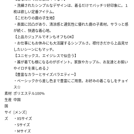
・洗練されたシンプルなデザインは、着るだけでバッチリ好印象に。１
枚は欲しい定番アイテム。
【こだわりの鹿の子生地】
・表面に凹凸があり、清涼感と通気性に優れた鹿の子素材。サラっと感
が続く、快適な着心地。
【上品カジュアルでオンもオフもOK】
・お仕事にもお休みにも大活躍するシンプルさ。襟付きだから上品見せ
したいシーンにもマッチ。
【ユニセックス、エイジレスで似合う】
・誰が着ても様になるのがポイント。家族やカップル、お友達とお揃い
やイロチを楽しめる♪
【豊富なカラーとサイズバラエティー】
・ベーシックから差し色まで豊富にご用意。お好みの着こなしをチョイ
ス☆
素材
ポリエステル100%
生産
中国
国
サイ
[メンズ]
ズ
・XSサイズ
・Sサイズ
・Mサイズ