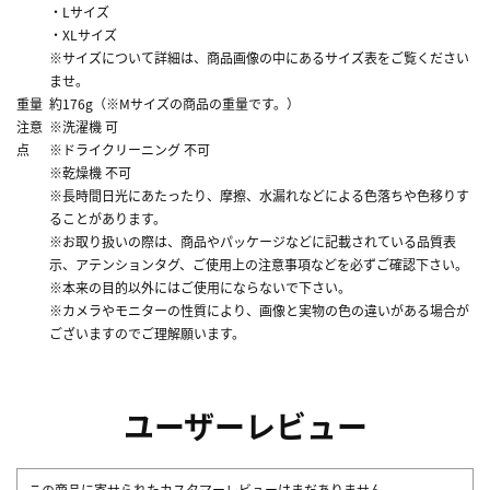
・Lサイズ
・XLサイズ
※サイズについて詳細は、商品画像の中にあるサイズ表をご覧ください
ませ。
重量
約176g（※Mサイズの商品の重量です。）
注意
※洗濯機 可
点
※ドライクリーニング 不可
※乾燥機 不可
※長時間日光にあたったり、摩擦、水漏れなどによる色落ちや色移りす
ることがあります。
※お取り扱いの際は、商品やパッケージなどに記載されている品質表
示、アテンションタグ、ご使用上の注意事項などを必ずご確認下さい。
※本来の目的以外にはご使用にならないで下さい。
※カメラやモニターの性質により、画像と実物の色の違いがある場合が
ございますのでご理解願います。
ユーザーレビュー
この商品に寄せられたカスタマーレビューはまだありません。