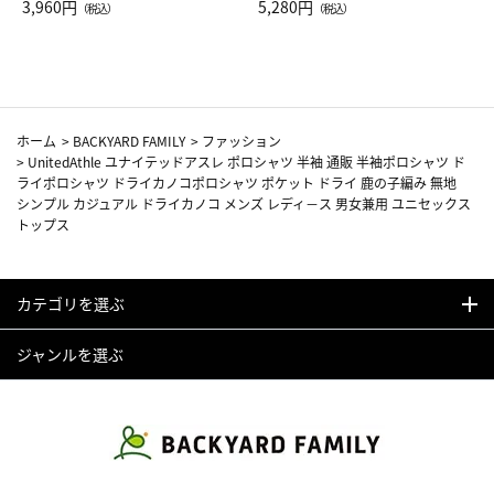
Drop JAL客室乗務員（LC）ス
3,960円
ト（レッドワイン）
5,280円
（税込）
（税込）
カーフ柄
ホーム
>
BACKYARD FAMILY
>
ファッション
>
UnitedAthle ユナイテッドアスレ ポロシャツ 半袖 通販 半袖ポロシャツ ド
ライポロシャツ ドライカノコポロシャツ ポケット ドライ 鹿の子編み 無地
シンプル カジュアル ドライカノコ メンズ レディ－ス 男女兼用 ユニセックス
トップス
カテゴリを選ぶ
ジャンルを選ぶ