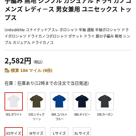
子編み 無地 シンプル カジュアル ドライカノコ
メンズ レディ－ス 男女兼用 ユニセックス トッ
プス
UnitedAthle ユナイテッドアスレ ポロシャツ 半袖 通販 半袖ポロシャツ ドラ
イポロシャツ ドライカノコポロシャツ ポケット ドライ 鹿の子編み 無地 シン
プル カジュアル ドライカノコ
2,582円
（税込）
積算 184 マイル (8倍)
在庫
在庫あり(12時までの注文で当日発送)
001.ホワイト
035.シティグ
084.コバルト
086.ネイビー
198.カーボン
リーン
ブルー
XSサイズ
Mサイズ
Lサイズ
XLサイズ