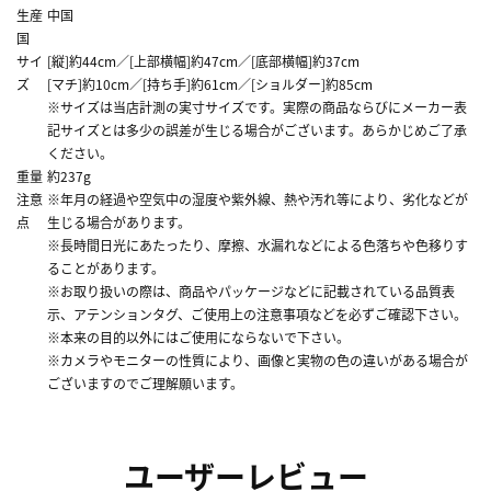
生産
中国
国
サイ
[縦]約44cm／[上部横幅]約47cm／[底部横幅]約37cm
ズ
[マチ]約10cm／[持ち手]約61cm／[ショルダー]約85cm
※サイズは当店計測の実寸サイズです。実際の商品ならびにメーカー表
記サイズとは多少の誤差が生じる場合がございます。あらかじめご了承
ください。
重量
約237g
注意
※年月の経過や空気中の湿度や紫外線、熱や汚れ等により、劣化などが
点
生じる場合があります。
※長時間日光にあたったり、摩擦、水漏れなどによる色落ちや色移りす
ることがあります。
※お取り扱いの際は、商品やパッケージなどに記載されている品質表
示、アテンションタグ、ご使用上の注意事項などを必ずご確認下さい。
※本来の目的以外にはご使用にならないで下さい。
※カメラやモニターの性質により、画像と実物の色の違いがある場合が
ございますのでご理解願います。
ユーザーレビュー