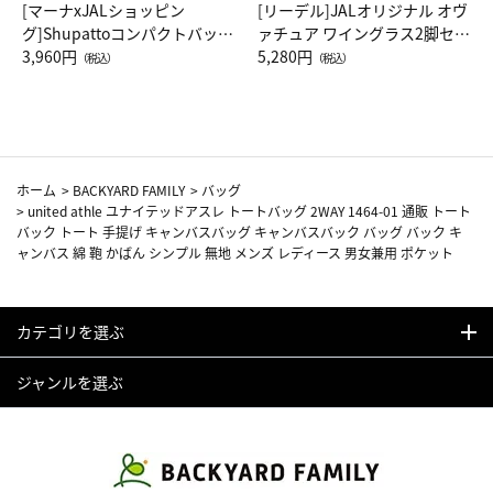
[マーナxJALショッピン
[リーデル]JALオリジナル オヴ
グ]Shupattoコンパクトバッグ
ァチュア ワイングラス2脚セッ
Drop JAL客室乗務員（LC）ス
3,960円
ト（レッドワイン）
5,280円
（税込）
（税込）
カーフ柄
ホーム
>
BACKYARD FAMILY
>
バッグ
>
united athle ユナイテッドアスレ トートバッグ 2WAY 1464-01 通販 トート
バック トート 手提げ キャンバスバッグ キャンバスバック バッグ バック キ
ャンバス 綿 鞄 かばん シンプル 無地 メンズ レディース 男女兼用 ポケット
カテゴリを選ぶ
ジャンルを選ぶ