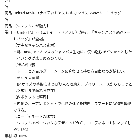
名
商品
United Athle ユナイテッドアスレ キャンバス 2WAYトートバッグ
名
商品
【シンプルさが魅力】
説明
・United Athle（ユナイテッドアスレ）から、「キャンバス 2WAYトー
トバッグ」が登場。
【丈夫なキャンバス素材】
・綿100%、8.3オンスのキャンバス生地は、使い込むほどくたっとした
エイジングが楽しめるつくり。
【2WAY仕様】
・トートとショルダー、シーンに合わせて持ち方自由なのが嬉しい。
【便利な大容量】
・B4サイズの書類もすっぽり入る収納力。デイリーユースからちょっと
した旅行まで頼れる存在!
【内ポケットで整理】
・内側のオープンポケットで小物の迷子を防ぎ、スマートに荷物を管理
できる。
【コーディネートの味方】
・シンプルでベーシックなデザインだから、コーディネートにマッチし
やすい◎
素材
綿100%