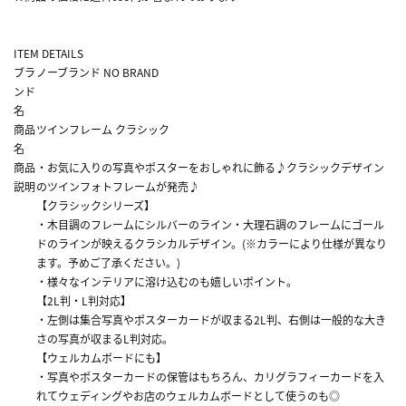
ITEM DETAILS
ブラ
ノーブランド NO BRAND
ンド
名
商品
ツインフレーム クラシック
名
商品
・お気に入りの写真やポスターをおしゃれに飾る♪クラシックデザイン
説明
のツインフォトフレームが発売♪
【クラシックシリーズ】
・木目調のフレームにシルバーのライン・大理石調のフレームにゴール
ドのラインが映えるクラシカルデザイン。(※カラーにより仕様が異なり
ます。予めご了承ください。)
・様々なインテリアに溶け込むのも嬉しいポイント。
【2L判・L判対応】
・左側は集合写真やポスターカードが収まる2L判、右側は一般的な大き
さの写真が収まるL判対応。
【ウェルカムボードにも】
・写真やポスターカードの保管はもちろん、カリグラフィーカードを入
れてウェディングやお店のウェルカムボードとして使うのも◎