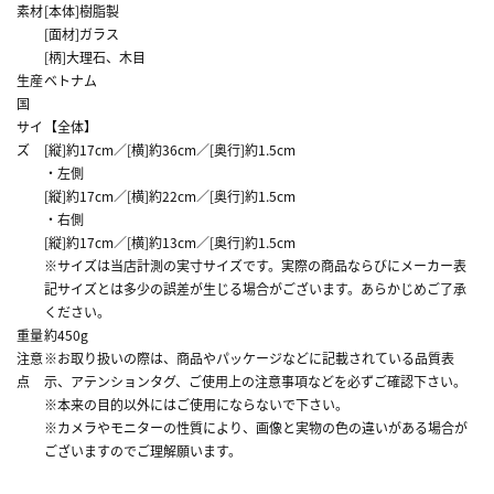
素材
[本体]樹脂製
[面材]ガラス
[柄]大理石、木目
生産
ベトナム
国
サイ
【全体】
ズ
[縦]約17cm／[横]約36cm／[奥行]約1.5cm
・左側
[縦]約17cm／[横]約22cm／[奥行]約1.5cm
・右側
[縦]約17cm／[横]約13cm／[奥行]約1.5cm
※サイズは当店計測の実寸サイズです。実際の商品ならびにメーカー表
記サイズとは多少の誤差が生じる場合がございます。あらかじめご了承
ください。
重量
約450g
注意
※お取り扱いの際は、商品やパッケージなどに記載されている品質表
点
示、アテンションタグ、ご使用上の注意事項などを必ずご確認下さい。
※本来の目的以外にはご使用にならないで下さい。
※カメラやモニターの性質により、画像と実物の色の違いがある場合が
ございますのでご理解願います。