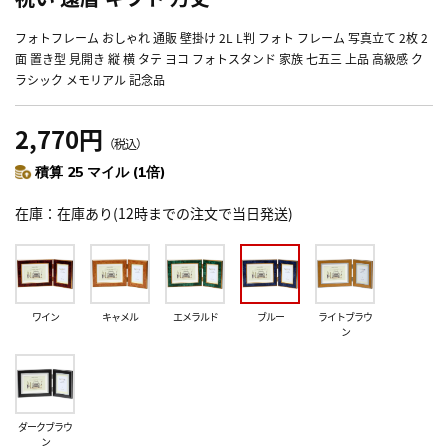
フォトフレーム おしゃれ 通販 壁掛け 2L L判 フォト フレーム 写真立て 2枚 2
面 置き型 見開き 縦 横 タテ ヨコ フォトスタンド 家族 七五三 上品 高級感 ク
ラシック メモリアル 記念品
2,770円
（税込）
積算 25 マイル (1倍)
在庫
在庫あり(12時までの注文で当日発送)
ワイン
キャメル
エメラルド
ブルー
ライトブラウ
ン
ダークブラウ
ン