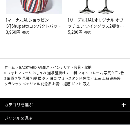
[マーナxJALショッピン
[リーデル]JALオリジナル オヴ
グ]Shupattoコンパクトバッグ
ァチュア ワイングラス2脚セッ
Drop JAL客室乗務員（LC）ス
3,960円
ト（レッドワイン）
5,280円
（税込）
（税込）
カーフ柄
ホーム
>
BACKYARD FAMILY
>
インテリア・寝具・収納
>
フォトフレーム おしゃれ 通販 壁掛け 2L L判 フォト フレーム 写真立て 2枚
2面 置き型 見開き 縦 横 タテ ヨコ フォトスタンド 家族 七五三 上品 高級感
クラシック メモリアル 記念品 お祝い 還暦 ギフト 万丈
カテゴリを選ぶ
ジャンルを選ぶ