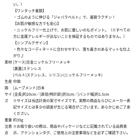
い。）
【ワンタッチ着脱】
・ゴムのように伸びる「ジャバラベルト」で、着脱ラクチン！
【お肌が敏感な方でも安心】
・ニッケルフリー仕上げで、お肌に優しいのもポイント。（※すべての
方に金属アレルギーが出ないことを保証するものではありません。）
【シンプルデザイン】
・色々なコーディネートに合わせやすい、落ち着きのあるマットな仕上
がり♪
素材
[ケース]合金ニッケルフリーメッキ
[裏蓋]ステンレス
[ベルト]ステンレス、シリコン(ニッケルフリーメッキ)
生産
中国
国
[ムーブメント]日本
サイ
[全長]約20cm／[直径(時計部)]約3cm／[バンド幅]約1.5cm
ズ
※サイズは当店計測の実寸サイズです。実際の商品ならびにメーカー表
記サイズとは多少の誤差が生じる場合がございます。あらかじめご了承
ください。
重量
約39g
注意
※お取り扱いの際は、商品やパッケージなどに記載されている品質表
点
示、アテンションタグ、ご使用上の注意事項などを必ずご確認下さい。