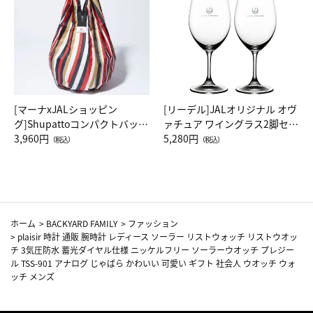
[マーナxJALショッピン
[リーデル]JALオリジナル オヴ
グ]Shupattoコンパクトバッグ
ァチュア ワイングラス2脚セッ
Drop JAL客室乗務員（LC）ス
3,960円
ト（レッドワイン）
5,280円
（税込）
（税込）
カーフ柄
ホーム
>
BACKYARD FAMILY
>
ファッション
>
plaisir 時計 通販 腕時計 レディース ソーラー リストウォッチ リストウオッ
チ 3気圧防水 蓄光ダイヤル仕様 ニッケルフリー ソーラーウオッチ プレジー
ル TSS-901 アナログ じゃばら かわいい 可愛い ギフト 社会人 ウオッチ ウォ
ッチ メンズ