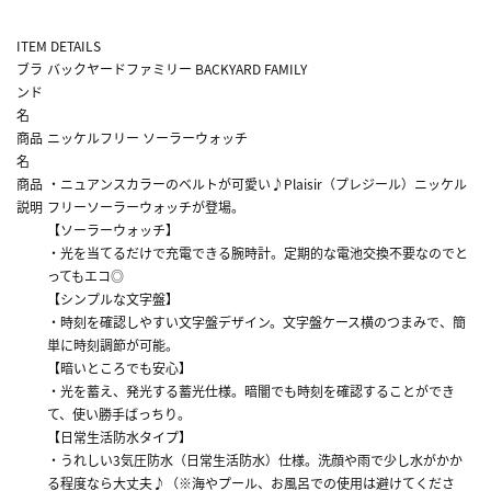
ITEM DETAILS
ブラ
バックヤードファミリー BACKYARD FAMILY
ンド
名
商品
ニッケルフリー ソーラーウォッチ
名
商品
・ニュアンスカラーのベルトが可愛い♪Plaisir（プレジール）ニッケル
説明
フリーソーラーウォッチが登場。
【ソーラーウォッチ】
・光を当てるだけで充電できる腕時計。定期的な電池交換不要なのでと
ってもエコ◎
【シンプルな文字盤】
・時刻を確認しやすい文字盤デザイン。文字盤ケース横のつまみで、簡
単に時刻調節が可能。
【暗いところでも安心】
・光を蓄え、発光する蓄光仕様。暗闇でも時刻を確認することができ
て、使い勝手ばっちり。
【日常生活防水タイプ】
・うれしい3気圧防水（日常生活防水）仕様。洗顔や雨で少し水がかか
る程度なら大丈夫♪（※海やプール、お風呂での使用は避けてくださ