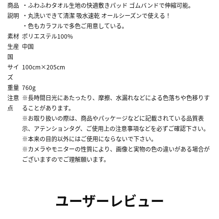
商品
・ふわふわタオル生地の快適敷きパッド ゴムバンドで伸縮可能。
説明
・丸洗いできて清潔 吸水速乾 オールシーズンで使える！
・色もカラフルで多色ご用意している。
素材
ポリエステル100%
生産
中国
国
サイ
100cm×205cm
ズ
重量
760g
注意
※長時間日光にあたったり、摩擦、水漏れなどによる色落ちや色移りす
点
ることがあります。
※お取り扱いの際は、商品やパッケージなどに記載されている品質表
示、アテンションタグ、ご使用上の注意事項などを必ずご確認下さい。
※本来の目的以外にはご使用にならないで下さい。
※カメラやモニターの性質により、画像と実物の色の違いがある場合が
ございますのでご理解願います。
ユーザーレビュー