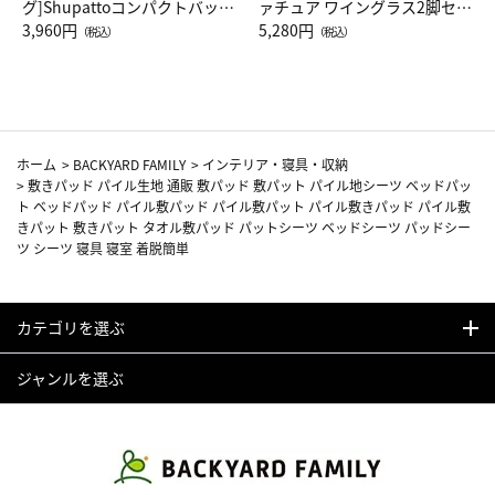
グ]Shupattoコンパクトバッグ
ァチュア ワイングラス2脚セッ
Drop JAL客室乗務員（LC）ス
3,960円
ト（レッドワイン）
5,280円
（税込）
（税込）
カーフ柄
ホーム
>
BACKYARD FAMILY
>
インテリア・寝具・収納
>
敷きパッド パイル生地 通販 敷パッド 敷パット パイル地シーツ ベッドパッ
ト ベッドパッド パイル敷パッド パイル敷パット パイル敷きパッド パイル敷
きパット 敷きパット タオル敷パッド パットシーツ ベッドシーツ パッドシー
ツ シーツ 寝具 寝室 着脱簡単
カテゴリを選ぶ
ジャンルを選ぶ