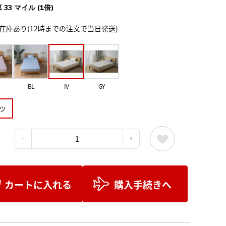
 33 マイル (1倍)
在庫あり(12時までの注文で当日発送)
BL
IV
GY
ツ
：
カートに入れる
購入手続きへ