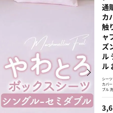
通
カ
触
ャ
ズ
ル
ル
シーツ
カバー
ブル 
3,