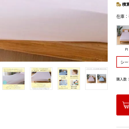
積算
在庫
PI
シー
購入数