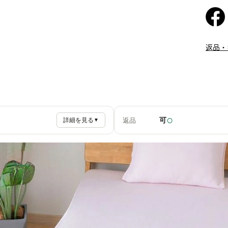
返品・
○
可
返品
詳細を見る
▼