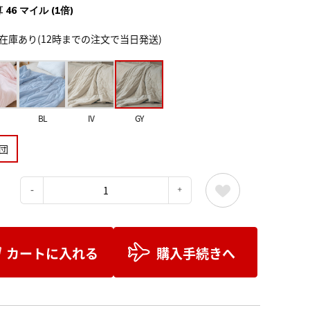
 46 マイル (1倍)
在庫あり(12時までの注文で当日発送)
BL
IV
GY
団
：
カートに入れる
購入手続きへ