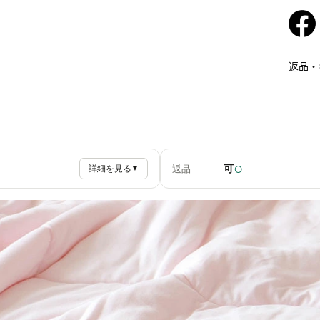
返品・
○
可
返品
詳細を見る
▼