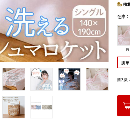
積算
在庫
PI
肌布
購入数