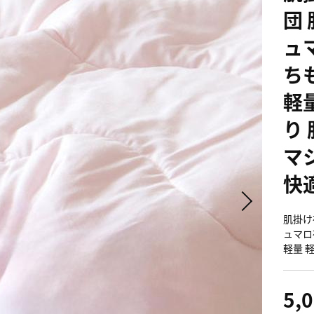
団
ュ
ち
軽
り
マ
快
肌掛け
ュマロ
軽量 
5,