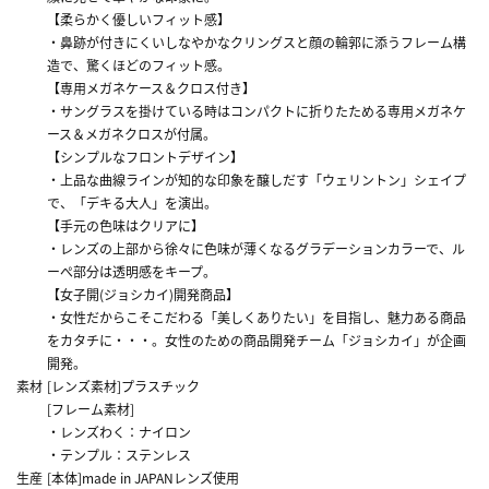
【柔らかく優しいフィット感】
・鼻跡が付きにくいしなやかなクリングスと顔の輪郭に添うフレーム構
造で、驚くほどのフィット感。
【専用メガネケース＆クロス付き】
・サングラスを掛けている時はコンパクトに折りたためる専用メガネケ
ース＆メガネクロスが付属。
【シンプルなフロントデザイン】
・上品な曲線ラインが知的な印象を醸しだす「ウェリントン」シェイプ
で、「デキる大人」を演出。
【手元の色味はクリアに】
・レンズの上部から徐々に色味が薄くなるグラデーションカラーで、ル
ーぺ部分は透明感をキープ。
【女子開(ジョシカイ)開発商品】
・女性だからこそこだわる「美しくありたい」を目指し、魅力ある商品
をカタチに・・・。女性のための商品開発チーム「ジョシカイ」が企画
開発。
素材
[レンズ素材]プラスチック
[フレーム素材]
・レンズわく：ナイロン
・テンプル：ステンレス
生産
[本体]made in JAPANレンズ使用