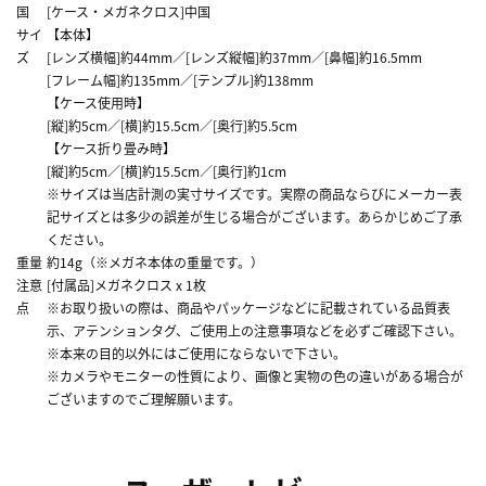
国
[ケース・メガネクロス]中国
サイ
【本体】
ズ
[レンズ横幅]約44mm／[レンズ縦幅]約37mm／[鼻幅]約16.5mm
[フレーム幅]約135mm／[テンプル]約138mm
【ケース使用時】
[縦]約5cm／[横]約15.5cm／[奥行]約5.5cm
【ケース折り畳み時】
[縦]約5cm／[横]約15.5cm／[奥行]約1cm
※サイズは当店計測の実寸サイズです。実際の商品ならびにメーカー表
記サイズとは多少の誤差が生じる場合がございます。あらかじめご了承
ください。
重量
約14g（※メガネ本体の重量です。）
注意
[付属品]メガネクロス x 1枚
点
※お取り扱いの際は、商品やパッケージなどに記載されている品質表
示、アテンションタグ、ご使用上の注意事項などを必ずご確認下さい。
※本来の目的以外にはご使用にならないで下さい。
※カメラやモニターの性質により、画像と実物の色の違いがある場合が
ございますのでご理解願います。