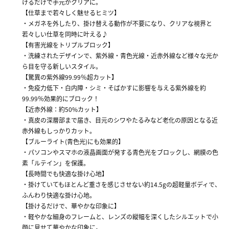
けるだけで手元がクリアに。
【仕草まで若々しく魅せるヒミツ】
・メガネを外したり、掛け替える動作が不要になり、クリアな視界と
若々しい仕草を同時に叶える♪
【有害光線をトリプルブロック】
・洗練されたデザインで、紫外線・青色光線・近赤外線など様々な光か
ら目を守る新しいスタイル。
【驚異の紫外線99.99％超カット】
・免疫力低下・白内障・シミ・そばかすに影響を与える紫外線を約
99.99％効果的にブロック！
【近赤外線：約50%カット】
・真皮の深層部まで届き、目元のシワやたるみなど老化の原因となる近
赤外線もしっかりカット。
【ブルーライト(青色光)にも効果的】
・パソコンやスマホの液晶画面が発する青色光をブロックし、網膜の色
素「ルテイン」を保護。
【長時間でも快適な掛け心地】
・掛けていてもほとんど重さを感じさせない約14.5gの超軽量ボディで、
ふんわり快適な掛け心地。
【掛けるだけで、華やかな印象に】
・軽やかな細身のフレームと、レンズの縦幅を深くしたシルエットで小
顔に見せて華やかな印象に。