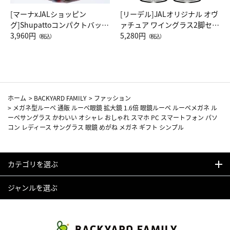
[マーナxJALショッピン
[リーデル]JALオリジナル オヴ
グ]Shupattoコンパクトバッグ
ァチュア ワイングラス2脚セッ
Drop JAL客室乗務員（LC）ス
3,960円
ト（レッドワイン）
5,280円
（税込）
（税込）
カーフ柄
ホーム
>
BACKYARD FAMILY
>
ファッション
>
メガネ型ルーペ 通販 ルーペ眼鏡 拡大鏡 1.6倍 眼鏡ルーペ ルーペメガネ ル
ーペサングラス かわいい オシャレ おしゃれ スマホ PC スマートフォン パソ
コン レディース サングラス 眼鏡 めがね メガネ ギフト シンプル
カテゴリを選ぶ
ジャンルを選ぶ