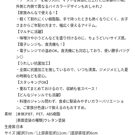
外側と内側で異なるバイカラーデザインもおしゃれ♪
【家族みんなで使える！】
・軽くて割れにくい樹脂製。手で持ったときも熱くなりにくく、お子
さまからご年配の方まで、幅広く使えるアイテム。
【マルチに活躍】
・味噌汁や小うどんなどを盛り付けるのに、ちょうどいいサイズ感。
【電子レンジも、食洗機も！】
・電子レンジでの温めOK。食洗機にも対応しており、使い勝手バツグ
ン◎
【うれしい抗菌加工】
・全面に抗菌加工を施しているので、いつも清潔。ジメジメとした夏
の時期なども安心。
【スタッキングOK】
・重ねてまとめておけるので、収納も省スペース！
【どんなジャンルでも活躍】
・料理のジャンル問わず、食卓に馴染みやすいカラーバリエーショ
ン。ご家族分色違いで揃えるのもおすすめ。
素材
[本体]PBT、PET、ABS樹脂
[表面塗装の種類]ウレタン塗装
生産国
日本
サイズ
[縦]約7cm／[上部直径]約11cm／[底部直径]約6cm