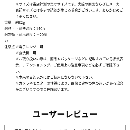
※サイズは当店計測の実寸サイズです。実際の商品ならびにメーカー
表記サイズとは多少の誤差が生じる場合がございます。あらかじめご
了承ください。
重量
約82g
耐熱・
・耐熱温度：140度
耐冷効
・耐冷温度：－20度
力
注意点
※電子レンジ：可
※食洗機：可
※お取り扱いの際は、商品やパッケージなどに記載されている品質表
示、アテンションタグ、ご使用上の注意事項などを必ずご確認下さ
い。
※本来の目的以外にはご使用にならないで下さい。
※カメラやモニターの性質により、画像と実物の色の違いがある場合
がございますのでご理解願います。
ユーザーレビュー