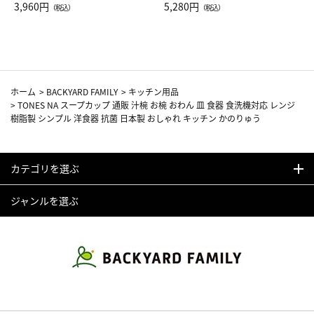
Drop JAL客室乗務員（LC）ス
3,960円
ト（レッドワイン）
5,280円
（税込）
（税込）
カーフ柄
ホーム
>
BACKYARD FAMILY
>
キッチン用品
>
TONES NA スープカップ 通販 汁椀 お椀 おわん 皿 食器 食洗機対応 レンジ
樹脂製 シンプル 洋食器 抗菌 日本製 おしゃれ キッチン かのりゅう
カテゴリを選ぶ
ジャンルを選ぶ