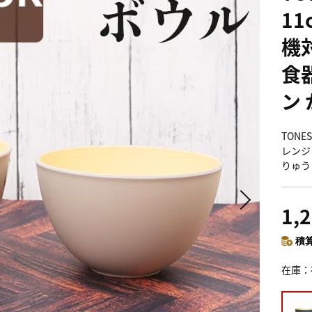
11
機
食
ン
TONE
レンジ
りゅう
1,
積算
在庫