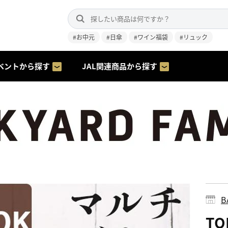
#お中元
#日傘
#ワイン福袋
#リュック
ベントから探す
JAL関連商品から探す
B
TO