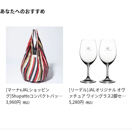
あなたへのおすすめ
[マーナxJALショッピン
[リーデル]JALオリジナル オヴ
グ]Shupattoコンパクトバッグ
ァチュア ワイングラス2脚セッ
Drop JAL客室乗務員（LC）ス
3,960円
ト（レッドワイン）
5,280円
（税込）
（税込）
カーフ柄