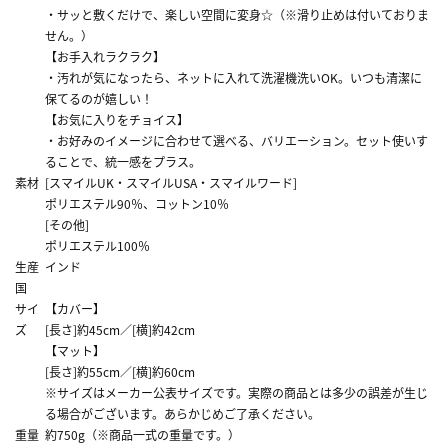
・サッと敷くだけで、楽しい空間に変身☆（※滑り止めは付いておりま
せん。）
【お手入れラクラク】
・汚れが気になったら、ネットに入れて洗濯機洗いOK。いつも清潔に
保てるのが嬉しい！
【お気に入りをチョイス】
・お好みのイメージに合わせて選べる、バリエーション。セット使いす
ることで、統一感をプラス。
素材
[スマイルUK・スマイルUSA・スマイルワード]
ポリエステル90％、コットン10％
[その他]
ポリエステル100％
生産
インド
国
サイ
【カバー】
ズ
[長さ]約45cm／[横]約42cm
【マット】
[長さ]約55cm／[横]約60cm
※サイズはメーカー公表サイズです。実際の商品とは多少の誤差が生じ
る場合がございます。あらかじめご了承ください。
重量
約750g（※商品一式の重量です。）