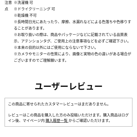
注意
※洗濯機 可
点
※ドライクリーニング 可
※乾燥機 不可
※長時間日光にあたったり、摩擦、水漏れなどによる色落ちや色移りす
ることがあります。
※お取り扱いの際は、商品やパッケージなどに記載されている品質表
示、アテンションタグ、ご使用上の注意事項などを必ずご確認下さい。
※本来の目的以外にはご使用にならないで下さい。
※カメラやモニターの性質により、画像と実物の色の違いがある場合が
ございますのでご理解願います。
ユーザーレビュー
この商品に寄せられたカスタマーレビューはまだありません。
レビューはこの商品を購入した方のみ投稿いただけます。購入商品はログ
イン後、マイページ内
購入履歴一覧
からご確認いただけます。