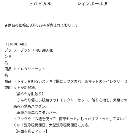
★商品の価格に送料699円が含まれております
ITEM DETAILS
ブラ
ノーブランド NO BRAND
ンド
名
商品
トイレタリーセット
名
商品
・トイレを明るいステキ空間に☆フタカバー＆マットのトイレタリーセ
説明
ットが新登場。
【柔らかな肌触り】
・ふんわり優しい肌触りのトイレタリーセット。触り心地も、素足での
踏み心地もバツグン。
【着脱が簡単なフタカバー】
・フックやゴム紐を使って、簡単セット。しっかりフィットしてズレに
くい！洗浄暖房便座、大型洗浄暖房便座に対応。
【床面を彩るマット】