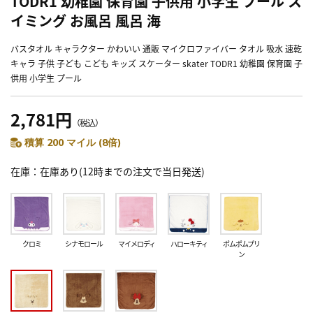
TODR1 幼稚園 保育園 子供用 小学生 プール ス
イミング お風呂 風呂 海
バスタオル キャラクター かわいい 通販 マイクロファイバー タオル 吸水 速乾
キャラ 子供 子ども こども キッズ スケーター skater TODR1 幼稚園 保育園 子
供用 小学生 プール
2,781円
（税込）
積算 200 マイル (8倍)
在庫
在庫あり(12時までの注文で当日発送)
クロミ
シナモロール
マイメロディ
ハローキティ
ポムポムプリ
ン