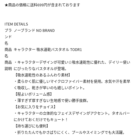
★商品の価格に送料699円が含まれております
ITEM DETAILS
ブラ
ノーブランド NO BRAND
ンド
名
商品
キャラクター 吸水速乾バスタオル TODR1
名
商品
・キャラクターデザインが可愛い☆吸水速乾性に優れた、デイリー使い
説明
にぴったりなバスタオルが登場。
【吸水速乾性のあるふんわり素材】
・柔らかく肌に優しいマイクロファイバー素材を使用。水気や汗を素早
く吸収し、乾きが早いのも嬉しいポイント。
【程よいボリューム感】
・薄すぎず厚すぎない生地感で使い勝手抜群。
【お気に入りをチョイス】
・キャラクターの立体的なフェイスデザインがアクセント。タオルバー
にかけておくだけでもキュート！
【持ち運びにも便利】
・折りたたんでもかさばりにくく、プールやスイミングでも大活躍。