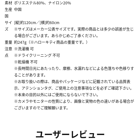
素材
ポリエステル80%、ナイロン20%
生産
中国
国
サイ
[縦]約120cm／[横]約60cm
ズ
※サイズはメーカー公表サイズです。実際の商品とは多少の誤差が生じ
る場合がございます。あらかじめご了承ください。
重量
約247g（※ハローキティ商品の重量です。）
注意
※洗濯機 可
点
※ドライクリーニング 不可
※乾燥機 不可
※長時間日光にあたったり、摩擦、水漏れなどによる色落ちや色移りす
ることがあります。
※お取り扱いの際は、商品やパッケージなどに記載されている品質表
示、アテンションタグ、ご使用上の注意事項などを必ずご確認下さい。
※本来の目的以外にはご使用にならないで下さい。
※カメラやモニターの性質により、画像と実物の色の違いがある場合が
ございますのでご理解願います。
ユーザーレビュー