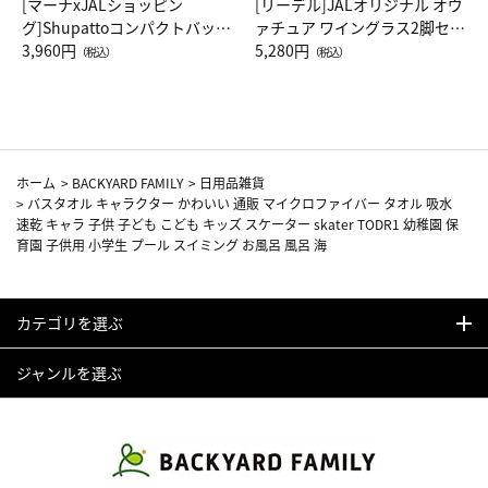
[マーナxJALショッピン
[リーデル]JALオリジナル オヴ
グ]Shupattoコンパクトバッグ
ァチュア ワイングラス2脚セッ
Drop JAL客室乗務員（LC）ス
3,960円
ト（レッドワイン）
5,280円
（税込）
（税込）
カーフ柄
ホーム
>
BACKYARD FAMILY
>
日用品雑貨
>
バスタオル キャラクター かわいい 通販 マイクロファイバー タオル 吸水
速乾 キャラ 子供 子ども こども キッズ スケーター skater TODR1 幼稚園 保
育園 子供用 小学生 プール スイミング お風呂 風呂 海
カテゴリを選ぶ
ジャンルを選ぶ