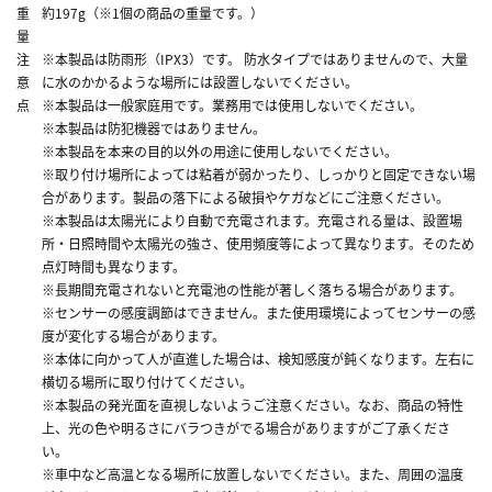
重
約197g（※1個の商品の重量です。）
量
注
※本製品は防雨形（IPX3）です。 防水タイプではありませんので、大量
意
に水のかかるような場所には設置しないでください。
点
※本製品は一般家庭用です。業務用では使用しないでください。
※本製品は防犯機器ではありません。
※本製品を本来の目的以外の用途に使用しないでください。
※取り付け場所によっては粘着が弱かったり、しっかりと固定できない場
合があります。製品の落下による破損やケガなどにご注意ください。
※本製品は太陽光により自動で充電されます。充電される量は、設置場
所・日照時間や太陽光の強さ、使用頻度等によって異なります。そのため
点灯時間も異なります。
※長期間充電されないと充電池の性能が著しく落ちる場合があります。
※センサーの感度調節はできません。また使用環境によってセンサーの感
度が変化する場合があります。
※本体に向かって人が直進した場合は、検知感度が鈍くなります。左右に
横切る場所に取り付けてください。
※本製品の発光面を直視しないようご注意ください。なお、商品の特性
上、光の色や明るさにバラつきがでる場合がありますがご了承くださ
い。
※車中など高温となる場所に放置しないでください。また、周囲の温度