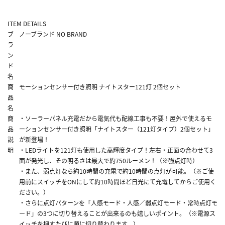
ITEM DETAILS
ブ
ノーブランド NO BRAND
ラ
ン
ド
名
商
モーションセンサー付き照明 ナイトスター121灯 2個セット
品
名
商
・ソーラーパネル充電だから電気代も配線工事も不要！屋外で使えるモ
品
ーションセンサー付き照明「ナイトスター（121灯タイプ）2個セット」
説
が新登場！
明
・LEDライトを121灯も使用した高輝度タイプ！左右・正面の合わせて3
面が発光し、その明るさは最大で約750ルーメン！（※強点灯時）
・また、弱点灯なら約10時間の充電で約10時間の点灯が可能。（※ご使
用前にスイッチをONにして約10時間ほど日光にて充電してからご使用く
ださい。）
・さらに点灯パターンを「人感モード・人感／弱点灯モード・常時点灯モ
ード」の3つに切り替えることが出来るのも嬉しいポイント。（※電源ス
イッチを押すたびに順に切り替わります。）