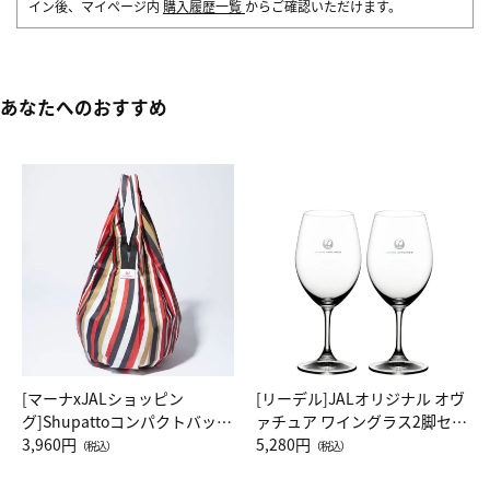
イン後、マイページ内
購入履歴一覧
からご確認いただけます。
あなたへのおすすめ
[マーナxJALショッピン
[リーデル]JALオリジナル オヴ
グ]Shupattoコンパクトバッグ
ァチュア ワイングラス2脚セッ
Drop JAL客室乗務員（LC）ス
3,960円
ト（レッドワイン）
5,280円
（税込）
（税込）
カーフ柄