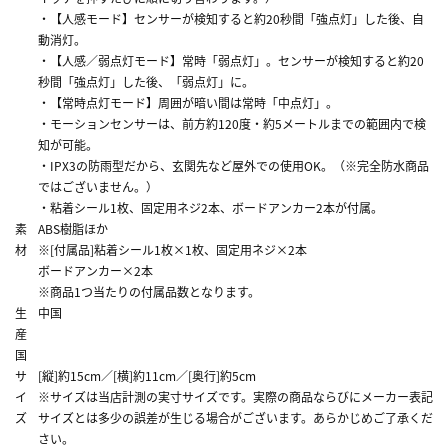
・【人感モード】センサーが検知すると約20秒間「強点灯」した後、自
動消灯。
・【人感／弱点灯モード】常時「弱点灯」。センサーが検知すると約20
秒間「強点灯」した後、「弱点灯」に。
・【常時点灯モード】周囲が暗い間は常時「中点灯」。
・モーションセンサーは、前方約120度・約5メートルまでの範囲内で検
知が可能。
・IPX3の防雨型だから、玄関先など屋外での使用OK。（※完全防水商品
ではございません。）
・粘着シール1枚、固定用ネジ2本、ボードアンカー2本が付属。
素
ABS樹脂ほか
材
※[付属品]粘着シール1枚×1枚、固定用ネジ×2本
ボードアンカー×2本
※商品1つ当たりの付属品数となります。
生
中国
産
国
サ
[縦]約15cm／[横]約11cm／[奥行]約5cm
イ
※サイズは当店計測の実寸サイズです。実際の商品ならびにメーカー表記
ズ
サイズとは多少の誤差が生じる場合がございます。あらかじめご了承くだ
さい。