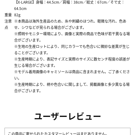
【X-LARGE】身幅：44.5cm／肩幅：38cm／総丈：67cm／そで丈：
64.5cm
重量
82g
注意
※本商品は海外生産品のため、糸や刺繍のほつれ、軽微な汚れ、色あ
点
せ、シワなどが見られる場合がございます。
※照明やモニター環境により、画像と実際の商品で色味が若干異なる場
合がございます。
※生地の生産ロットにより、同じカラーでも色合いに微妙な差異が生じ
ることがございます。
※生産時期により、表記サイズと実際のサイズに数センチ程度の誤差が
生じる場合がございます。
※モデル着用画像のキャミソールは商品に含まれません。ご了承くださ
い。
※生産時期により、柄や色合いに関しまして、掲載画像と多少異なる場
合がございます。
ユーザーレビュー
この商品に寄せられたカスタマーレビューはまだありません。