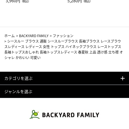
Drop JAL客室乗務員（LC）ス
3,960円
ト（レッドワイン）
5,280円
（税込）
（税込）
カーフ柄
ホーム
>
BACKYARD FAMILY
>
ファッション
>
シースルー ブラウス 通販 シースルーブラウス 長袖ブラウス レースブラウ
スレディース レディース 女性 トップス ハイネックブラウス レーストップス
長袖トップスおしゃれ 長袖トップスレディース 春夏秋 上品 透け感 立ち襟 オ
シャレ かわいい 可愛い
カテゴリを選ぶ
ジャンルを選ぶ