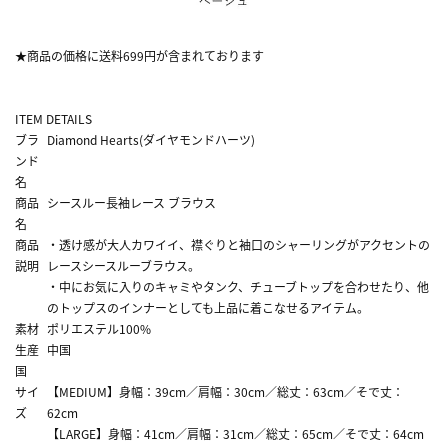
★商品の価格に送料699円が含まれております
ITEM DETAILS
ブラ
Diamond Hearts(ダイヤモンドハーツ)
ンド
名
商品
シースルー長袖レース ブラウス
名
商品
・透け感が大人カワイイ、襟ぐりと袖口のシャーリングがアクセントの
説明
レースシースルーブラウス。
・中にお気に入りのキャミやタンク、チューブトップを合わせたり、他
のトップスのインナーとしても上品に着こなせるアイテム。
素材
ポリエステル100%
生産
中国
国
サイ
【MEDIUM】身幅：39cm／肩幅：30cm／総丈：63cm／そで丈：
ズ
62cm
【LARGE】身幅：41cm／肩幅：31cm／総丈：65cm／そで丈：64cm