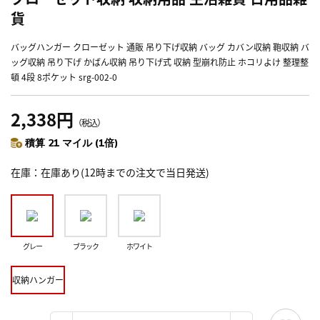
貨
バッグハンガー クローゼット 通販 吊り下げ収納 バッグ カバン収納 鞄収納 バ
ッグ収納 吊り下げ かばん収納 吊り下げ式 収納 型崩れ防止 ホコリよけ 整理整
頓 4段 8ポケット srg-002-0
2,338円
（税込）
積算 21 マイル (1倍)
在庫
在庫あり(12時までの注文で当日発送)
グレー
ブラック
ホワイト
収納ハンガー