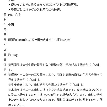
・使わないときは折りたたんでコンパクトに収納可能。
・季節ごとのバッグの入れ替えにも最適。
素
PU、合金
材
生
中国
産
国
サ
[縦]約110cm(ハンガー部分含まず)／[横]約35cm
イ
ズ
重
約145g
量
注
※当商品は海外生産の製品となり軽微な傷、汚れがある場合がございま
意
す。
点
※照明やモニターの写り具合により、画像と実際の商品の色が多少違って
見える場合がございます。
※生産時期により、素材感が多少異なる場合がございます。
※本商品はビニール素材の折りたたみ式収納棚です。発送時はコンパクト
に畳んで梱包するため、折りジワが生じる場合がございます。素材の特性
上避けられないものとなりますので、開封後は広げて形を整えてからご使
用ください。