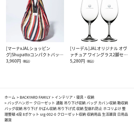
[マーナxJALショッピン
[リーデル]JALオリジナル オヴ
グ]Shupattoコンパクトバッグ
ァチュア ワイングラス2脚セッ
Drop JAL客室乗務員（LC）ス
3,960円
ト（レッドワイン）
5,280円
（税込）
（税込）
カーフ柄
ホーム
>
BACKYARD FAMILY
>
インテリア・寝具・収納
>
バッグハンガー クローゼット 通販 吊り下げ収納 バッグ カバン収納 鞄収納
バッグ収納 吊り下げ かばん収納 吊り下げ式 収納 型崩れ防止 ホコリよけ 整
理整頓 4段 8ポケット srg-002-0 クローゼット収納 収納用品 生活雑貨 日用品
雑貨