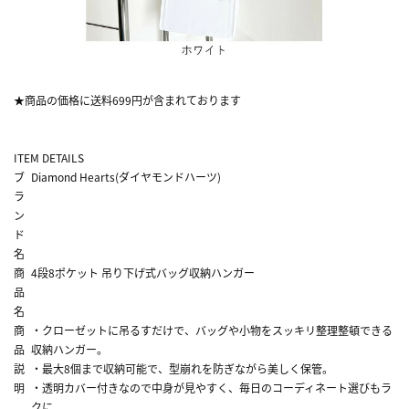
★商品の価格に送料699円が含まれております
ITEM DETAILS
ブ
Diamond Hearts(ダイヤモンドハーツ)
ラ
ン
ド
名
商
4段8ポケット 吊り下げ式バッグ収納ハンガー
品
名
商
・クローゼットに吊るすだけで、バッグや小物をスッキリ整理整頓できる
品
収納ハンガー。
説
・最大8個まで収納可能で、型崩れを防ぎながら美しく保管。
明
・透明カバー付きなので中身が見やすく、毎日のコーディネート選びもラ
クに。