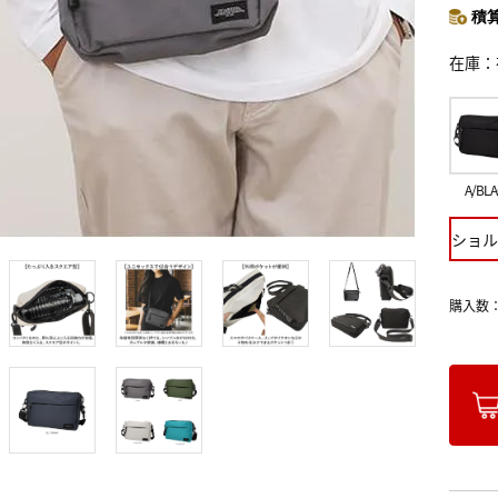
積算
在庫
A/BL
ショル
購入数