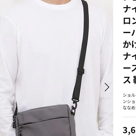
ナ
ロ
ー
か
ナ
ー
ス
ショル
ンショ
ななめ
3,