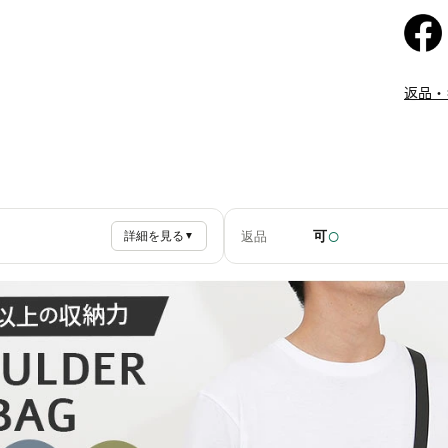
返品・
○
可
返品
詳細を見る
▼