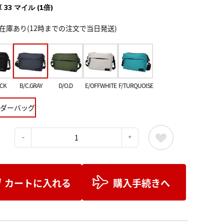
 33 マイル (1倍)
在庫あり(12時までの注文で当日発送)
ACK
B/C.GRAY
D/O.D
E/OFFWHITE
F/TURQUOISE
ダーバッグ
：
カートに入れる
購入手続きへ