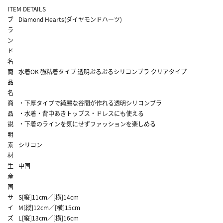
ITEM DETAILS
ブ
Diamond Hearts(ダイヤモンドハーツ)
ラ
ン
ド
名
商
水着OK 強粘着タイプ 透明ぷるぷるシリコンブラ クリアタイプ
品
名
商
・下厚タイプで綺麗な谷間が作れる透明シリコンブラ
品
・水着・背中あきトップス・ドレスにも使える
説
・下着のラインを気にせずファッションを楽しめる
明
素
シリコン
材
生
中国
産
国
サ
S[縦]11cm／[横]14cm
イ
M[縦]12cm／[横]15cm
ズ
L[縦]13cm／[横]16cm