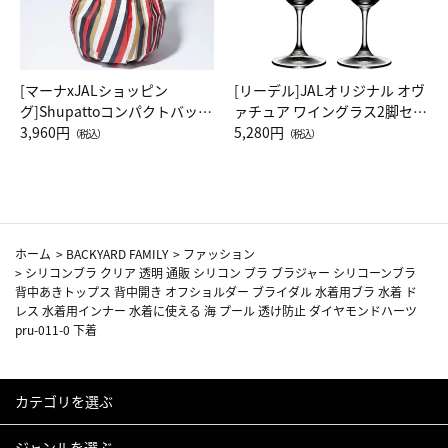
[マーナxJALショッピン
[リーデル]JALオリジナル オヴ
グ]Shupattoコンパクトバッグ
ァチュア ワイングラス2脚セッ
Drop JAL客室乗務員（LC）ス
3,960円
ト（レッドワイン）
5,280円
（税込）
（税込）
カーフ柄
ホーム
>
BACKYARD FAMILY
>
ファッション
>
シリコンブラ クリア 透明 通販 シリコン ブラ ブラジャー シリコーンブラ
背中あきトップス 背中開き オフショルダー ブライダル 水着用ブラ 水着 ド
レス 水着用インナー 水着に使える 海 プール 透け防止 ダイヤモンドハーツ
pru-011-0 下着
カテゴリを選ぶ
ジャンルを選ぶ