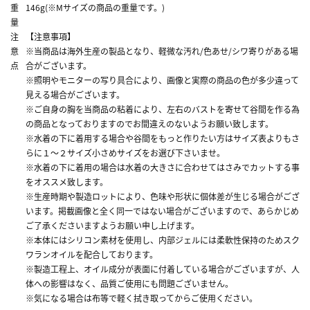
重
146g(※Mサイズの商品の重量です。)
量
注
【注意事項】
意
※当商品は海外生産の製品となり、軽微な汚れ/色あせ/シワ寄りがある場
点
合がございます。
※照明やモニターの写り具合により、画像と実際の商品の色が多少違って
見える場合がございます。
※ご自身の胸を当商品の粘着により、左右のバストを寄せて谷間を作る為
の商品となっておりますのでお間違えのないようお願い致します。
※水着の下に着用する場合や谷間をもっと作りたい方はサイズ表よりもさ
らに１～２サイズ小さめサイズをお選び下さいませ。
※水着の下に着用の場合は水着の大きさに合わせてはさみでカットする事
をオススメ致します。
※生産時期や製造ロットにより、色味や形状に個体差が生じる場合がござ
います。掲載画像と全く同一ではない場合がございますので、あらかじめ
ご了承くださいますようお願い申し上げます。
※本体にはシリコン素材を使用し、内部ジェルには柔軟性保持のためスク
ワランオイルを配合しております。
※製造工程上、オイル成分が表面に付着している場合がございますが、人
体への影響はなく、品質ご使用にも問題ございません。
※気になる場合は布等で軽く拭き取ってからご使用ください。