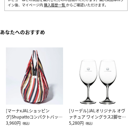
イン後、マイページ内
購入履歴一覧
からご確認いただけます。
あなたへのおすすめ
[マーナxJALショッピン
[リーデル]JALオリジナル オヴ
グ]Shupattoコンパクトバッグ
ァチュア ワイングラス2脚セッ
Drop JAL客室乗務員（LC）ス
3,960円
ト（レッドワイン）
5,280円
（税込）
（税込）
カーフ柄