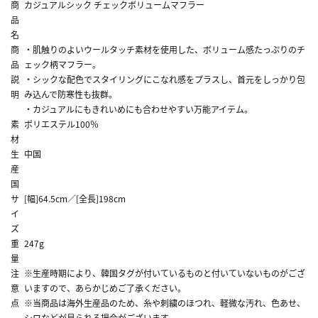
商
カジュアルシック チェックボリュームマフラー
品
名
商
・肌触りのよいウールタッチ素材を使用した、ボリューム感たっぷりのチ
品
ェック柄マフラー。
説
・シックな配色でスタイリングにこなれ感をプラスし、首元をしっかり包
明
み込んで防寒性も抜群。
・カジュアルにもきれいめにも合わせやすい万能アイテム。
素
ポリエステル100％
材
生
中国
産
国
サ
[幅]64.5cm／[全長]198cm
イ
ズ
重
247g
量
注
※生産時期により、韓国タグが付いているものと付いていないものがござ
意
いますので、あらかじめご了承ください。
点
※当商品は海外生産品のため、糸や刺繍のほつれ、軽微な汚れ、色あせ、
シワなどが見られる場合がございます。