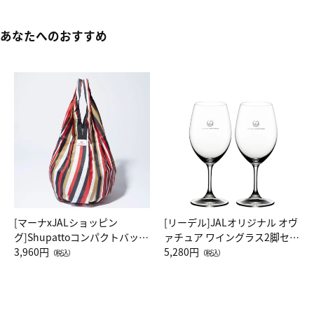
あなたへのおすすめ
[マーナxJALショッピン
[リーデル]JALオリジナル オヴ
グ]Shupattoコンパクトバッグ
ァチュア ワイングラス2脚セッ
Drop JAL客室乗務員（LC）ス
3,960円
ト（レッドワイン）
5,280円
（税込）
（税込）
カーフ柄