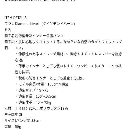
ITEM DETAILS
ブラン
Diamond Hearts(ダイヤモンドハーツ)
ド名
商品名
超薄型発熱インナー保温パンツ
商品説
・肌に心地よくフィットする、なめらかな質感のタイトフィットレギ
明
ンス。
・伸縮性のあるストレッチ素材で、動きやすくストレスフリーな履き
心地。
・薄手でインナーとしても使いやすく、ワンピースやスカートとの相
性も抜群。
・秋冬の防寒インナーとしても重宝する1枚。
・モデル身長/体重：160cm/48kg
・適応サイズ：S～XL
・適応身長：150～165cm
・適応体重：40～70kg
素材
ナイロン82％、ポリウレタン18％
生産国
中国
サイズ
[パンツ丈]33cm
重量
50g