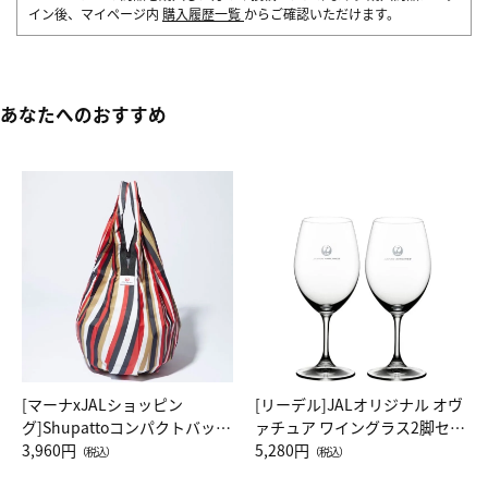
イン後、マイページ内
購入履歴一覧
からご確認いただけます。
あなたへのおすすめ
[マーナxJALショッピン
[リーデル]JALオリジナル オヴ
グ]Shupattoコンパクトバッグ
ァチュア ワイングラス2脚セッ
Drop JAL客室乗務員（LC）ス
3,960円
ト（レッドワイン）
5,280円
（税込）
（税込）
カーフ柄