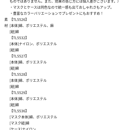
ものではありません。また、効果の感じ方には個人差がございます。）
・マスクとケースは同色なので統一感も出ておしゃれさもアップ。
・豊富なカラーバリエーションでプレゼントにもおすすめ！
素
【TL5526】
材
[本体]綿、ポリエステル、麻
[紐]綿
【TL5532】
[本体]ナイロン、ポリエステル
[紐]綿
【TL5527】
[本体]綿、ポリエステル
[紐]綿
【TL5528】
[本体]綿、ポリエステル
[紐]綿
【TL5529】
[本体]綿、ポリエステル
[紐]綿
【TL5536】
[マスク本体]綿、ポリエステル
[マスク紐]綿
[ケース]ナイロン