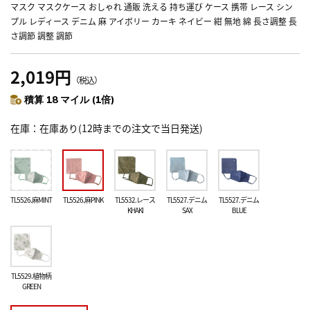
マスク マスクケース おしゃれ 通販 洗える 持ち運び ケース 携帯 レース シン
プル レディース デニム 麻 アイボリー カーキ ネイビー 紺 無地 綿 長さ調整 長
さ調節 調整 調節
2,019円
（税込）
積算 18 マイル (1倍)
在庫
在庫あり(12時までの注文で当日発送)
TL5526.麻MINT
TL5526.麻PINK
TL5532.レース
TL5527.デニム
TL5527.デニム
KHAKI
SAX
BLUE
TL5529.植物柄
GREEN