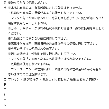
意
※洗ってからご使用ください。
点
※本品は有毒ガス、有害粉塵に対して効果はありません。
※乳幼児や呼吸器に異常がある方は使用しないで下さい。
※マスクの匂いが気になったり、息苦しさを感じたり、気分が悪くなった
場合は使用を中止して下さい。
※万が一、かゆみ、かぶれの症状が現れた場合は、直ちに使用を中止して
ください。
※乳幼児の手の届かない所に保管して下さい。
※高温多湿な場所、直射日光のあたる場所での保管は避けて下さい。
※火気のそばでの使用はおやめ下さい。
※汚れた場合は中性洗剤で軽く押し洗いして下さい。
※マスクの破損の原因となるため洗濯機では洗わないで下さい。
※乾燥機は使用しないで下さい。
※カメラやモニターの性質により、画像と実物の色の違いがある場合がご
ざいますのでご理解願います。
ご
プレゼント 贈り物 ギフト お返し 引っ越し祝い 新生活 お祝い 内祝い
利
用
シ
ー
ン