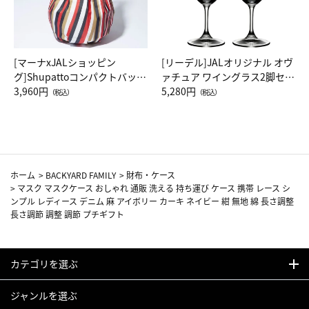
[マーナxJALショッピン
[リーデル]JALオリジナル オヴ
グ]Shupattoコンパクトバッグ
ァチュア ワイングラス2脚セッ
Drop JAL客室乗務員（LC）ス
3,960円
ト（レッドワイン）
5,280円
（税込）
（税込）
カーフ柄
ホーム
>
BACKYARD FAMILY
>
財布・ケース
>
マスク マスクケース おしゃれ 通販 洗える 持ち運び ケース 携帯 レース シ
ンプル レディース デニム 麻 アイボリー カーキ ネイビー 紺 無地 綿 長さ調整
長さ調節 調整 調節 プチギフト
カテゴリを選ぶ
ジャンルを選ぶ