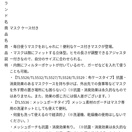
ラ
ン
ド
名
商
マスク ケース付き
品
名
商
・毎日使うマスクをおしゃれに！便利なケース付きマスクが登場。
品
・マスクは顔にフィットする立体型。ヒモの長さが調整できるアジャスタ
説
ー付きなので、自分のサイズに合わせられる。
明
・内側にフィルターポケットが付いているので、ガーゼなどを入れて使う
ことも可能。
・【TL5526/TL5532/TL5527/TL5528/TL5529：布ケースタイプ】抗菌・
消臭効果のあるマスクケースを持ち歩けば、外出先での食事等などマスク
を外す際の置き場所にも困らない◎（※抗菌・消臭効果は永久的なもので
はありません。また、効果の感じ方には個人差がございます。）
・【TL5536：メッシュポーチタイプ】メッシュ素材のポーチはマスク専
用の洗濯ネットとしても使えて便利。
・何度も洗って使えるので経済的♪（※洗濯機、乾燥機の使用はしないで
ください。）
・メッシュポーチも抗菌・消臭効果有り。（※抗菌・消臭効果は永久的な