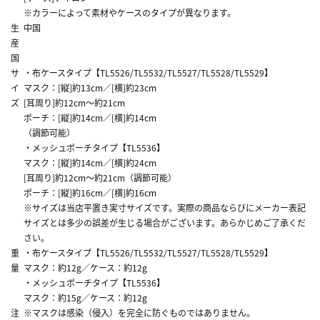
※カラーによって素材やケースのタイプが異なります。
生
中国
産
国
サ
・布ケースタイプ【TL5526/TL5532/TL5527/TL5528/TL5529】
イ
マスク：[縦]約13cm／[横]約23cm
ズ
[耳周り]約12cm～約21cm
ポーチ：[縦]約14cm／[横]約14cm
（調節可能）
・メッシュポーチタイプ【TL5536】
マスク：[縦]約14cm／[横]約24cm
[耳周り]約12cm～約21cm（調節可能）
ポーチ：[縦]約16cm／[横]約16cm
※サイズは当店平置き実寸サイズです。実際の商品ならびにメーカー表記
サイズとは多少の誤差が生じる場合がございます。あらかじめご了承くだ
さい。
重
・布ケースタイプ【TL5526/TL5532/TL5527/TL5528/TL5529】
量
マスク：約12g／ケース：約12g
・メッシュポーチタイプ【TL5536】
マスク：約15g／ケース：約12g
注
※マスクは感染（侵入）を完全に防ぐものではありません。