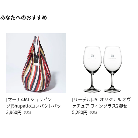
あなたへのおすすめ
[マーナxJALショッピン
[リーデル]JALオリジナル オヴ
グ]Shupattoコンパクトバッグ
ァチュア ワイングラス2脚セッ
Drop JAL客室乗務員（LC）ス
3,960円
ト（レッドワイン）
5,280円
（税込）
（税込）
カーフ柄