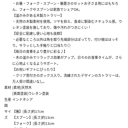
・お箸・フォーク・スプーン・箸置きのセットお子さま用にはもちろ
ん、フォークやスプーンは家族でシェアOK。
【温かみがある木製カトラリー】
・天然の木製素材を使用。ツヤを抑え、食卓に馴染むナチュラル感。ウ
レタン塗装を施しており、傷や汚れがつきにくい！
【安全に配慮し使い心地も抜群】
・必要なところ以外は角を取り先端部分はぽってり、付け根はほっそ
り。サラッとした手触りと口当たり◎
【毎日の食事をより豊かに彩る♪】
・木の温かみでリラックス効果がアップ。日々のお食事タイムが、さら
に心地よくなるようサポート。
【お祝いギフトにぴったり】
・クリア窓付きのボックス入り。洗練されたデザインのカトラリーは、
万人受け間違いなし。
素材
[素地]天然木
[表面塗装]ウレタン塗装
生産
インドネシア
国
サイ
【箸】[長さ]約17cm
ズ
【スプーン】[長さ]約13cm
【フォーク】[長さ]約13cm