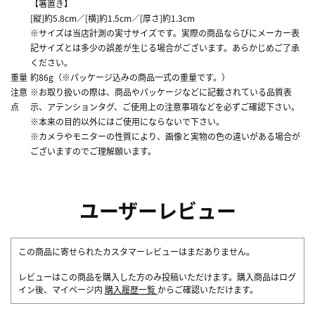
【箸置き】
[縦]約5.8cm／[横]約1.5cm／[厚さ]約1.3cm
※サイズは当店計測の実寸サイズです。実際の商品ならびにメーカー表
記サイズとは多少の誤差が生じる場合がございます。あらかじめご了承
ください。
重量
約86g（※パッケージ込みの商品一式の重量です。）
注意
※お取り扱いの際は、商品やパッケージなどに記載されている品質表
点
示、アテンションタグ、ご使用上の注意事項などを必ずご確認下さい。
※本来の目的以外にはご使用にならないで下さい。
※カメラやモニターの性質により、画像と実物の色の違いがある場合が
ございますのでご理解願います。
ユーザーレビュー
この商品に寄せられたカスタマーレビューはまだありません。
レビューはこの商品を購入した方のみ投稿いただけます。購入商品はログ
イン後、マイページ内
購入履歴一覧
からご確認いただけます。