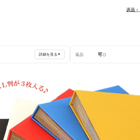
返品・
○
可
返品
詳細を見る
▼