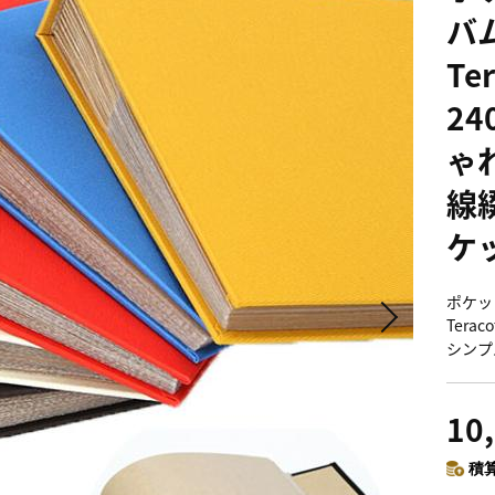
バム
Te
24
ゃ
線
ケ
ポケッ
Tera
シンプ
10
積算