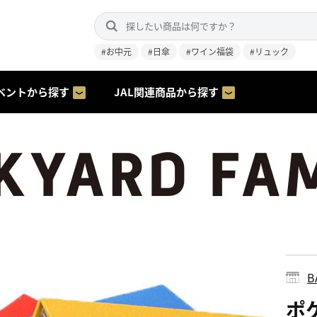
#お中元
#日傘
#ワイン福袋
#リュック
ベントから探す
JAL関連商品から探す
B
ポ