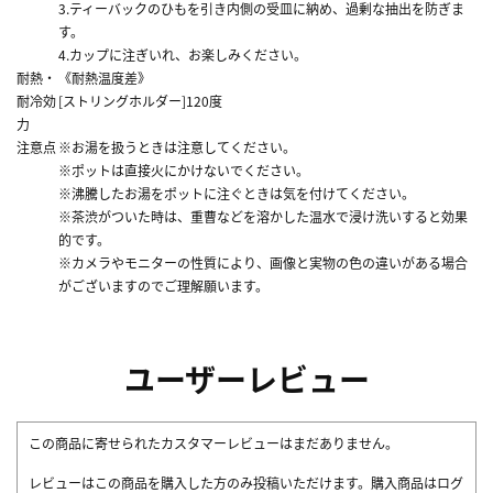
3.ティーバックのひもを引き内側の受皿に納め、過剰な抽出を防ぎま
す。
4.カップに注ぎいれ、お楽しみください。
耐熱・
《耐熱温度差》
耐冷効
[ストリングホルダー]120度
力
注意点
※お湯を扱うときは注意してください。
※ポットは直接火にかけないでください。
※沸騰したお湯をポットに注ぐときは気を付けてください。
※茶渋がついた時は、重曹などを溶かした温水で浸け洗いすると効果
的です。
※カメラやモニターの性質により、画像と実物の色の違いがある場合
がございますのでご理解願います。
ユーザーレビュー
この商品に寄せられたカスタマーレビューはまだありません。
レビューはこの商品を購入した方のみ投稿いただけます。購入商品はログ