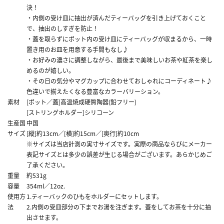
決！
・内側の受け皿に抽出が済んだティーバッグを引き上げておくこと
で、抽出のしすぎを防止！
・蓋を取らずにポット内の受け皿にティーバッグが収まるから、一時
置き用のお皿を用意する手間もなし♪
・お好みの濃さに調整しながら、最後まで美味しいお茶や紅茶を楽し
めるのが嬉しい。
・その日の気分やマグカップに合わせておしゃれにコーディネート♪
色違いで揃えたくなる豊富なカラーバリーション。
素材
[ポット／蓋]高温焼成硬質陶器(鉛フリー)
[ストリングホルダー]シリコーン
生産国
中国
サイズ
[縦]約13cm／[横]約15cm／[奥行]約10cm
※サイズは当店計測の実寸サイズです。実際の商品ならびにメーカー
表記サイズとは多少の誤差が生じる場合がございます。あらかじめご
了承ください。
重量
約531g
容量
354ml／12oz.
使用方
1.ティーバックのひもをホルダーにセットします。
法
2.内側の受皿部分の下までお湯を注ぎます。蓋をしてお茶を十分に抽
出させます。