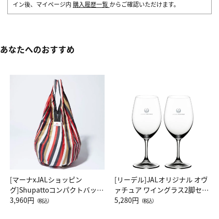
イン後、マイページ内
購入履歴一覧
からご確認いただけます。
あなたへのおすすめ
[マーナxJALショッピン
[リーデル]JALオリジナル オヴ
グ]Shupattoコンパクトバッグ
ァチュア ワイングラス2脚セッ
Drop JAL客室乗務員（LC）ス
3,960円
ト（レッドワイン）
5,280円
（税込）
（税込）
カーフ柄