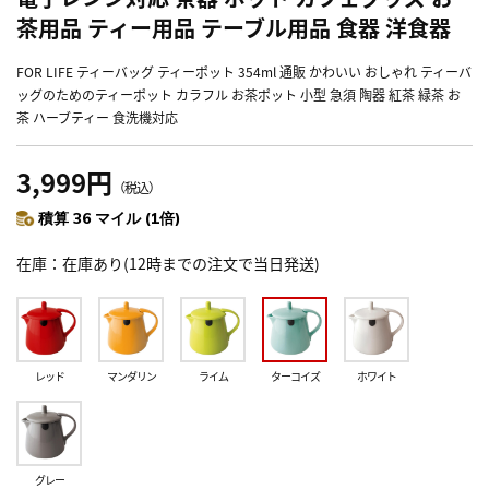
茶用品 ティー用品 テーブル用品 食器 洋食器
FOR LIFE ティーバッグ ティーポット 354ml 通販 かわいい おしゃれ ティーバ
ッグのためのティーポット カラフル お茶ポット 小型 急須 陶器 紅茶 緑茶 お
茶 ハーブティー 食洗機対応
3,999円
（税込）
積算 36 マイル (1倍)
在庫
在庫あり(12時までの注文で当日発送)
レッド
マンダリン
ライム
ターコイズ
ホワイト
グレー