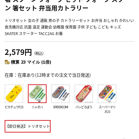
ン 箸セット 弁当用カトラリー
トリオセット 女の子 通販 男の子 カトラリーセット お弁当 おしゃれ かわいい
食洗機対応 抗菌 遠足 運動会 幼稚園 保育園 子供 子ども こども キッズ
SKATER スケーター TACC2AG お箸
2,579円
（税込）
積算 23 マイル (1倍)
在庫
在庫あり(12時までの注文で当日発送)
ピカチュウF23
ニャオハ
SPIDERCOMI
パンどろぼう
スーパーマリ
オ23
【即日発送】トリオセット