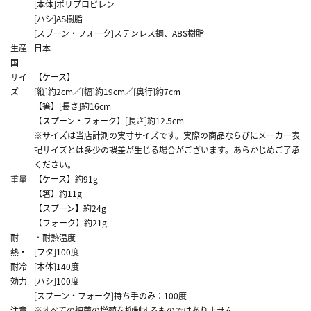
[本体]ポリプロピレン
[ハシ]AS樹脂
[スプーン・フォーク]ステンレス鋼、ABS樹脂
生産
日本
国
サイ
【ケース】
ズ
[縦]約2cm／[幅]約19cm／[奥行]約7cm
【箸】[長さ]約16cm
【スプーン・フォーク】[長さ]約12.5cm
※サイズは当店計測の実寸サイズです。実際の商品ならびにメーカー表
記サイズとは多少の誤差が生じる場合がございます。あらかじめご了承
ください。
重量
【ケース】約91g
【箸】約11g
【スプーン】約24g
【フォーク】約21g
耐
・耐熱温度
熱・
[フタ]100度
耐冷
[本体]140度
効力
[ハシ]100度
[スプーン・フォーク]持ち手のみ：100度
注意
※すべての細菌の増殖を抑制するものではありません。