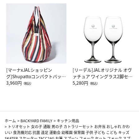
[マーナxJALショッピン
[リーデル]JALオリジナル オヴ
グ]Shupattoコンパクトバッグ
ァチュア ワイングラス2脚セッ
Drop JAL客室乗務員（LC）ス
3,960円
ト（レッドワイン）
5,280円
（税込）
（税込）
カーフ柄
ホーム
>
BACKYARD FAMILY
>
キッチン用品
>
トリオセット 女の子 通販 男の子 カトラリーセット お弁当 おしゃれ かわ
いい 食洗機対応 抗菌 遠足 運動会 幼稚園 保育園 子供 子ども こども キッズ
SKATER スケーター TACC2AG お箸 スプーン フォーク セット フォーク スプ