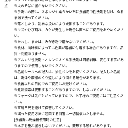
点
※火のそばに置かないでください。
※手洗いの際は、スポンジや柔らかい布に食器用中性洗剤を付け、ぬる
ま湯で洗ってください。
※落としたり、乱暴な扱いにより破損することがあります。
※キズやひび割れ、カケが発生した場合は直ちにご使用をおやめくださ
い。
※たわし、または、みがき粉で磨かないでください。
※食材、調味料によっては色素が容器に付着する場合がありますが、品
質上問題ありません。
※アルカリ性洗剤・オレンジオイル系洗剤は図柄剥離、変色する事があ
りますので使用しないでください。
※名前シールへの記入は、油性ペンをお使いください。記入した名前
は、洗浄や摩擦のくり返しにより消える場合があります。
※食器以外の目的でのご使用はお避けください。
※煮沸消毒は変形することがありますので、しないでください。
※フォークは先がとがっていますので、お子様のご使用にはご注意くだ
さい。
※直射日光を避けて保管してください。
※誤った使用方法に起因する損害は一切補償いたしません。
[食器洗い乾燥機使用時の注意]
※本品を重ね置きしないでください。変形する恐れがあります。