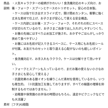
商品
・人気キャラクターの絵柄がかわいい！食洗機対応のキッズ向け、お
説明
箸・フォーク・スプーンとケースのトリオセット。安心の日本製。
・ケースは指で引き出すスライド式で、開け閉めカンタン。衝撃に強く
丈夫な素材で仕上げ、お子さまが安心して使える安全構造。
・ケース内部にはお箸・スプーン・フォーク、それぞれの形にスペース
が区切られているので、お子さまご自身で出し入れがしやすいつくり。
・お箸の先端にはすべり止め加工が施され、おかずやごはんがしっかり
挟めて食べやすい♪
・お箸にはお名前が記入できるスペースに、ケース用にもお名前シール
が付属。お友だちのセットと取り違える心配がないのも嬉しいポイン
ト。
・食洗機対応で、お手入れもラクラク。ケースは分解できて洗いやす
い。
・フォークとスプーンも入っているので、まだお箸の使えない小さなお
子さまにも安心して使える♪
・抗菌効果のある銀イオンを練りこんだ素材を使用しているから、いつ
も衛生的。（※抗菌加工を施しておりますが、すべての細菌の増殖を抑
制するものではありません。）
・幼稚園や保育園のお弁当の時間はもちろん、遠足やピクニックなどで
も大活躍♪
素材
[フタ]AS樹脂