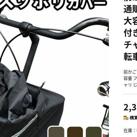
通
大
付
チ
転
前かご
容量 
ャリ 
2,
積算
在庫