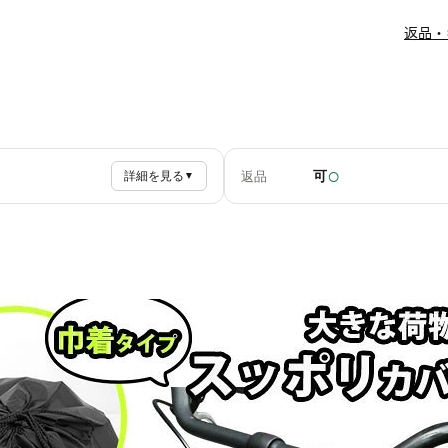
返品・
○
可
返品
詳細を見る
▼