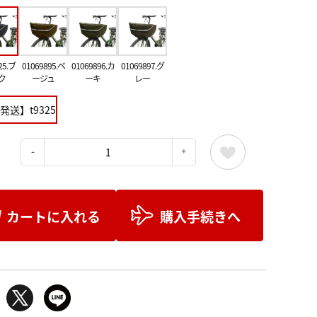
25.ブ
01069895.ベ
01069896.カ
01069897.グ
ク
ージュ
ーキ
レー
発送】t9325
：
カートに入れる
購入手続きへ