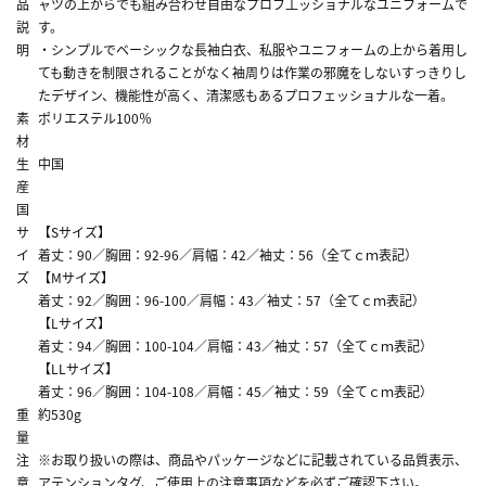
品
ャツの上からでも組み合わせ自由なプロフ工ッショナルなユニフォームで
説
す。
明
・シンプルでベーシックな長袖白衣、私服やユニフォームの上から着用し
ても動きを制限されることがなく袖周りは作業の邪魔をしないすっきりし
たデザイン、機能性が高く、清潔感もあるプロフェッショナルな一着。
素
ポリエステル100％
材
生
中国
産
国
サ
【Sサイズ】
イ
着丈：90／胸囲：92-96／肩幅：42／袖丈：56（全てｃｍ表記）
ズ
【Mサイズ】
着丈：92／胸囲：96-100／肩幅：43／袖丈：57（全てｃｍ表記）
【Lサイズ】
着丈：94／胸囲：100-104／肩幅：43／袖丈：57（全てｃｍ表記）
【LLサイズ】
着丈：96／胸囲：104-108／肩幅：45／袖丈：59（全てｃｍ表記）
重
約530g
量
注
※お取り扱いの際は、商品やパッケージなどに記載されている品質表示、
意
アテンションタグ、ご使用上の注意事項などを必ずご確認下さい。