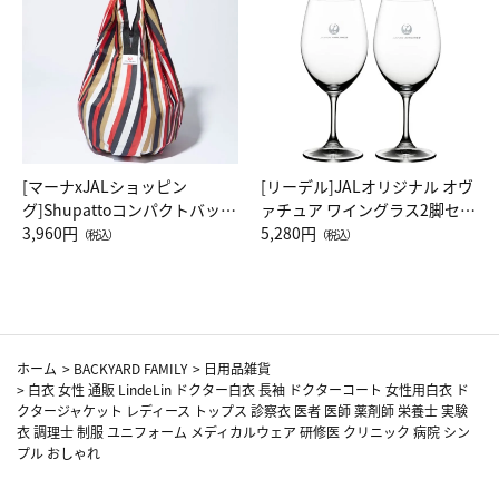
[マーナxJALショッピン
[リーデル]JALオリジナル オヴ
グ]Shupattoコンパクトバッグ
ァチュア ワイングラス2脚セッ
Drop JAL客室乗務員（LC）ス
3,960円
ト（レッドワイン）
5,280円
（税込）
（税込）
カーフ柄
ホーム
>
BACKYARD FAMILY
>
日用品雑貨
>
白衣 女性 通販 LindeLin ドクター白衣 長袖 ドクターコート 女性用白衣 ド
クタージャケット レディース トップス 診察衣 医者 医師 薬剤師 栄養士 実験
衣 調理士 制服 ユニフォーム メディカルウェア 研修医 クリニック 病院 シン
プル おしゃれ