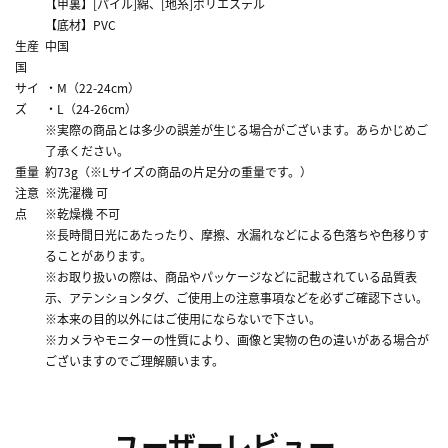
【甲裏】[パイル]綿、[地糸]ポリエステル
【底材】PVC
生産
中国
国
サイ
・M（22-24cm）
ズ
・L（24-26cm）
※実際の商品とは多少の誤差が生じる場合がございます。あらかじめご
了承ください。
重量
約73g（※Lサイズの商品の片足分の重量です。）
注意
※洗濯機 可
点
※乾燥機 不可
※長時間日光にあたったり、摩擦、水漏れなどによる色落ちや色移りす
ることがあります。
※お取り扱いの際は、商品やパッケージなどに記載されている品質表
示、アテンションタグ、ご使用上の注意事項などを必ずご確認下さい。
※本来の目的以外にはご使用にならないで下さい。
※カメラやモニターの性質により、画像と実物の色の違いがある場合が
ございますのでご理解願います。
ユーザーレビュー