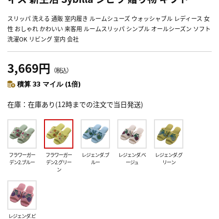
スリッパ 洗える 通販 室内履き ルームシューズ ウォッシャブル レディース 女
性 おしゃれ かわいい 来客用 ルームスリッパ シンプル オールシーズン ソフト
洗濯OK リビング 室内 会社
3,669円
（税込）
積算 33 マイル (1倍)
在庫
在庫あり(12時までの注文で当日発送)
フラワーガー
フラワーガー
レジェンダ.ブ
レジェンダ.ベ
レジェンダ.グ
デン2.ブルー
デン2.グリー
ルー
ージュ
リーン
ン
レジェンダ.ピ