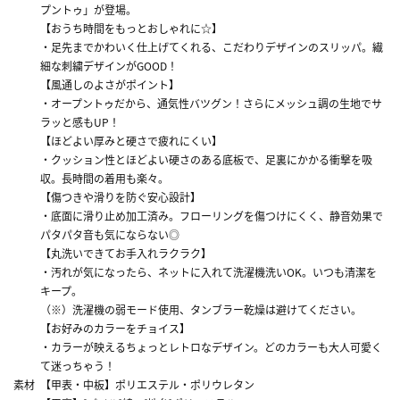
プントゥ」が登場。
【おうち時間をもっとおしゃれに☆】
・足先までかわいく仕上げてくれる、こだわりデザインのスリッパ。繊
細な刺繍デザインがGOOD！
【風通しのよさがポイント】
・オープントゥだから、通気性バツグン！さらにメッシュ調の生地でサ
ラッと感もUP！
【ほどよい厚みと硬さで疲れにくい】
・クッション性とほどよい硬さのある底板で、足裏にかかる衝撃を吸
収。長時間の着用も楽々。
【傷つきや滑りを防ぐ安心設計】
・底面に滑り止め加工済み。フローリングを傷つけにくく、静音効果で
パタパタ音も気にならない◎
【丸洗いできてお手入れラクラク】
・汚れが気になったら、ネットに入れて洗濯機洗いOK。いつも清潔を
キープ。
（※）洗濯機の弱モード使用、タンブラー乾燥は避けてください。
【お好みのカラーをチョイス】
・カラーが映えるちょっとレトロなデザイン。どのカラーも大人可愛く
て迷っちゃう！
素材
【甲表・中板】ポリエステル・ポリウレタン