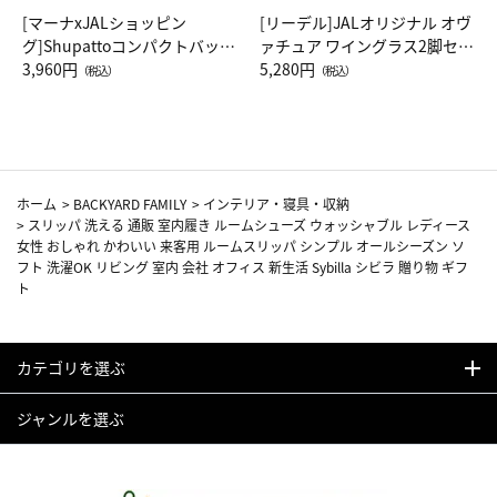
[マーナxJALショッピン
[リーデル]JALオリジナル オヴ
グ]Shupattoコンパクトバッグ
ァチュア ワイングラス2脚セッ
Drop JAL客室乗務員（LC）ス
3,960円
ト（レッドワイン）
5,280円
（税込）
（税込）
カーフ柄
ホーム
>
BACKYARD FAMILY
>
インテリア・寝具・収納
>
スリッパ 洗える 通販 室内履き ルームシューズ ウォッシャブル レディース
女性 おしゃれ かわいい 来客用 ルームスリッパ シンプル オールシーズン ソ
フト 洗濯OK リビング 室内 会社 オフィス 新生活 Sybilla シビラ 贈り物 ギフ
ト
カテゴリを選ぶ
ジャンルを選ぶ