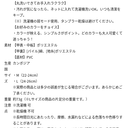
【丸洗いできてお手入れラクラク】
・汚れが気になったら、ネットに入れて洗濯機洗いOK。いつも清潔を
キープ。
（※）洗濯機の弱モード使用、タンブラー乾燥は避けてください。
【お好みのカラーをチョイス】
・カラーが映える、シンプルさがポイント。どのカラーも大人可愛くて
迷っちゃう！
素材
【甲表・中板】ポリエステル
【甲裏】[パイル]綿、[地糸]ポリエステル
【底材】PVC
生産
カンボジア
国
サイ
・M（22-24cm）
ズ
・L（24-26cm）
※実際の商品とは多少の誤差が生じる場合がございます。あらかじめご
了承ください。
重量
約73g（※Lサイズの商品の片足分の重量です。）
注意
※洗濯機 可
点
※乾燥機 不可
※長時間日光にあたったり、摩擦、水漏れなどによる色落ちや色移りす
ることがあります。