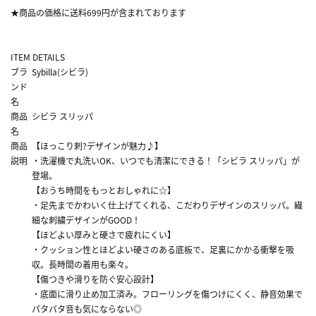
★商品の価格に送料699円が含まれております
ITEM DETAILS
ブラ
Sybilla(シビラ)
ンド
名
商品
シビラ スリッパ
名
商品
【ほっこり刺?デザインが魅力♪】
説明
・洗濯機で丸洗いOK、いつでも清潔にできる！「シビラ スリッパ」が
登場。
【おうち時間をもっとおしゃれに☆】
・足先までかわいく仕上げてくれる、こだわりデザインのスリッパ。繊
細な刺繍デザインがGOOD！
【ほどよい厚みと硬さで疲れにくい】
・クッション性とほどよい硬さのある底板で、足裏にかかる衝撃を吸
収。長時間の着用も楽々。
【傷つきや滑りを防ぐ安心設計】
・底面に滑り止め加工済み。フローリングを傷つけにくく、静音効果で
パタパタ音も気にならない◎