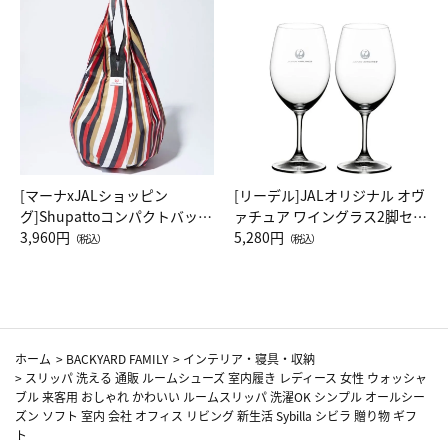
[マーナxJALショッピン
[リーデル]JALオリジナル オヴ
グ]Shupattoコンパクトバッグ
ァチュア ワイングラス2脚セッ
Drop JAL客室乗務員（LC）ス
3,960円
ト（レッドワイン）
5,280円
（税込）
（税込）
カーフ柄
ホーム
>
BACKYARD FAMILY
>
インテリア・寝具・収納
>
スリッパ 洗える 通販 ルームシューズ 室内履き レディース 女性 ウォッシャ
ブル 来客用 おしゃれ かわいい ルームスリッパ 洗濯OK シンプル オールシー
ズン ソフト 室内 会社 オフィス リビング 新生活 Sybilla シビラ 贈り物 ギフ
ト